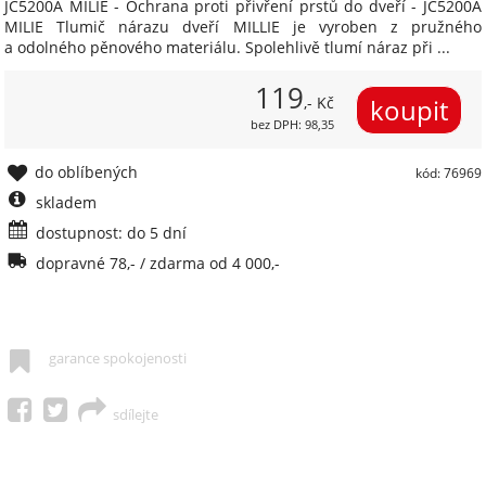
JC5200A MILIE - Ochrana proti přivření prstů do dveří - JC5200A
MILIE Tlumič nárazu dveří MILLIE je vyroben z pružného
a odolného pěnového materiálu. Spolehlivě tlumí náraz při ...
119
,- Kč
bez DPH: 98,35
do oblíbených
kód: 76969
skladem
dostupnost: do 5 dní
dopravné 78,- / zdarma od 4 000,-
garance spokojenosti
sdílejte