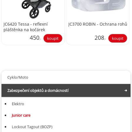
JC6420 Tessa - reflexní
JC3700 ROBIN - Ochrana rohů
pláštěnka na kočárek
450
208
,-
,-
371,90
171,90
Cyklo/Moto
Zabezpečení objektů a domácností
Elektro
Junior care
Lockout Tagout (BOZP)