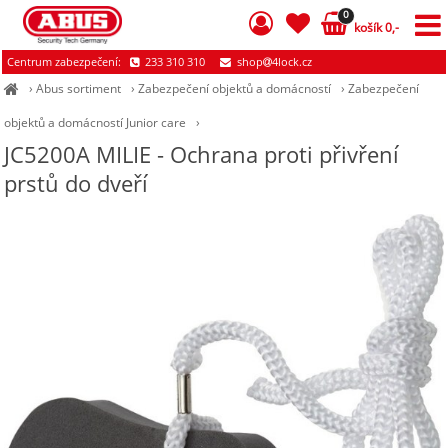
0
košík 0,-
Centrum zabezpečení:
233 310 310
shop
4lock.cz
›
Abus sortiment
›
Zabezpečení objektů a domácností
›
Zabezpečení
objektů a domácností Junior care
›
JC5200A MILIE - Ochrana proti přivření
prstů do dveří