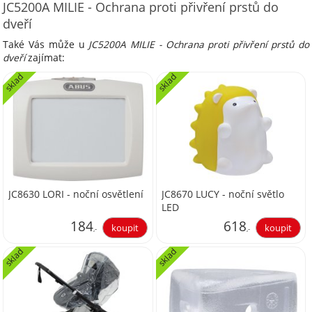
JC5200A MILIE - Ochrana proti přivření prstů do
dveří
Také Vás může u
JC5200A MILIE - Ochrana proti přivření prstů do
dveří
zajímat:
sklad
sklad
JC8630 LORI - noční osvětlení
JC8670 LUCY - noční světlo
LED
184
618
,-
,-
sklad
sklad
152,07
510,74