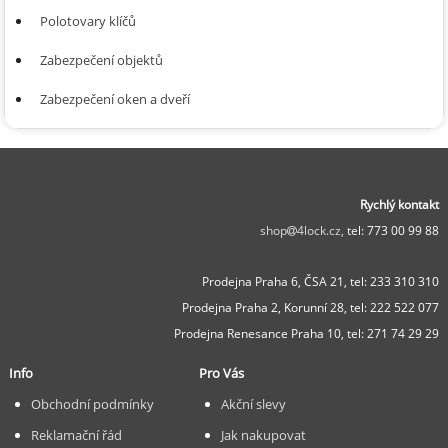
Polotovary klíčů
Zabezpečení objektů
Zabezpečení oken a dveří
Rychlý kontakt
shop
4lock.cz,
tel: 773 00 99 88
Prodejna Praha 6, ČSA 21,
tel: 233 310 310
Prodejna Praha 2, Korunní 28,
tel: 222 522 077
Prodejna Renesance Praha 10, tel:
271 74 29 29
Info
Pro Vás
Obchodní podmínky
Akční slevy
Reklamační řád
Jak nakupovat