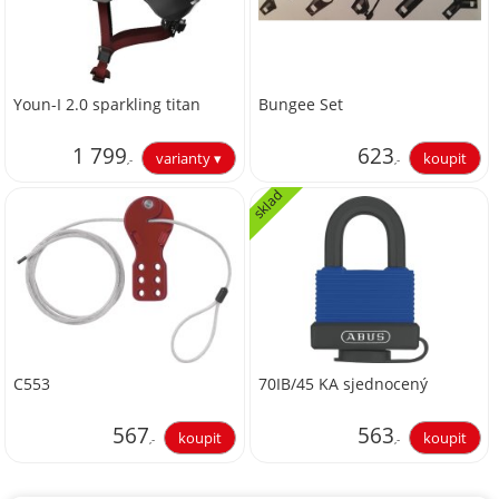
Youn-I 2.0 sparkling titan
Bungee Set
1 799
623
,-
,-
sklad
1 486,78
514,88
C553
70IB/45 KA sjednocený
567
563
,-
,-
468,60
465,29