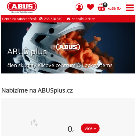
0
košík 0,-
Centrum zabezpečení:
233 310 310
shop
4lock.cz
ABUS plus
člen skupiny Klíčové centrum & Locksystems
Nabízíme na ABUSplus.cz
0
více »
,-