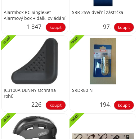
Alarmbox RC SingleSet -
SRR 25W dveřní zástrčka
Alarmový box + dálk. ovládání
1 847
97
,-
,-
sklad
sklad
1 526,45
80,17
JC3100A DENNY Ochrana
SRDR80 N
rohů
226
194
,-
,-
sklad
sklad
186,78
160,33