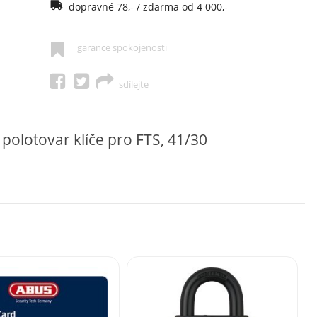
dopravné 78,- / zdarma od 4 000,-
garance spokojenosti
sdílejte
olotovar klíče pro FTS, 41/30