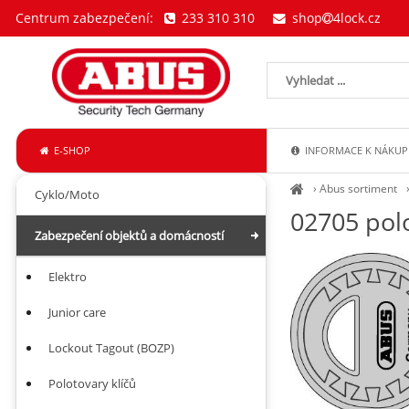
Centrum zabezpečení:
233 310 310
shop
4lock.cz
E-SHOP
INFORMACE K NÁKUP
›
Abus sortiment
Cyklo/Moto
02705 polo
Zabezpečení objektů a domácností
Elektro
Junior care
Lockout Tagout (BOZP)
Polotovary klíčů