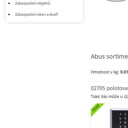
Zabezpečení objektů
Zabezpečení oken a dveří
Abus sortime
Hmotnost v kg:
0.0
02705 polotovar
Také Vás může u
02
sklad