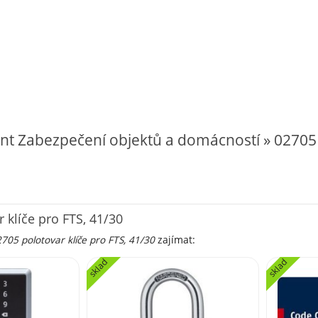
nt Zabezpečení objektů a domácností » 02705 p
1
 klíče pro FTS, 41/30
705 polotovar klíče pro FTS, 41/30
zajímat:
sklad
sklad