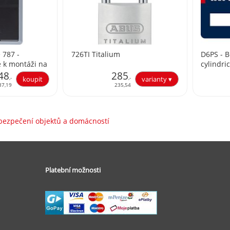
 787 -
726TI Titalium
D6PS - 
e k montáži na
cylindri
48
285
,-
,-
37,19
235,54
abezpečení objektů a domácností
Platební možnosti