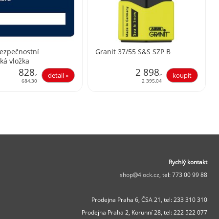
Bezpečnostní
Granit 37/55 S&S SZP B
cká vložka
828
2 898
,-
,-
684,30
2 395,04
Rychlý kontakt
shop
4lock.cz,
tel: 773 00 99 88
Prodejna Praha 6, ČSA 21,
tel: 233 310 310
Prodejna Praha 2, Korunní 28,
tel: 222 522 077