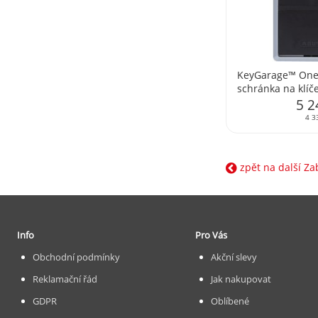
KeyGarage™ One
schránka na klíč
stěnu
5 2
4 3
zpět na další Z
Info
Pro Vás
Obchodní podmínky
Akční slevy
Reklamační řád
Jak nakupovat
GDPR
Oblíbené