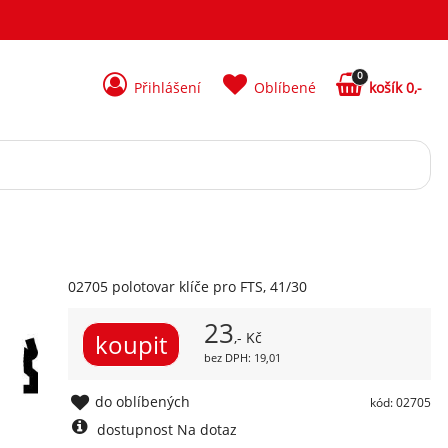
0
Přihlášení
Oblíbené
košík 0,-
02705 polotovar klíče pro FTS, 41/30
23
,- Kč
bez DPH: 19,01
do oblíbených
kód: 02705
dostupnost Na dotaz