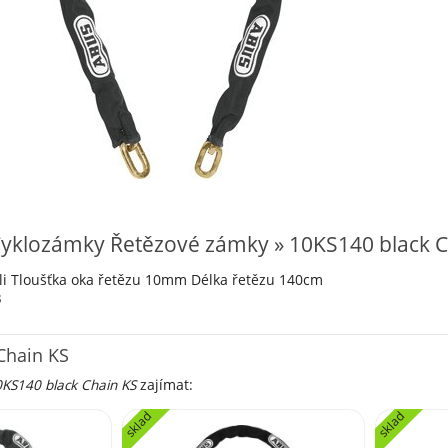
yklozámky Řetězové zámky » 10KS140 black C
eli Tloušťka oka řetězu 10mm Délka řetězu 140cm
3
Chain KS
KS140 black Chain KS
zajímat:
sklad
sklad