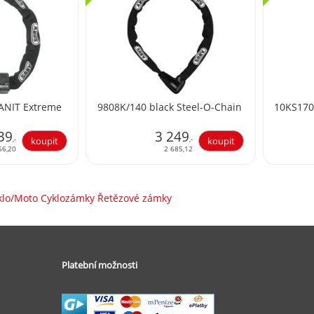
ANIT Extreme
9808K/140 black Steel-O-Chain
10KS170
39
3 249
,-
,-
56,20
2 685,12
yklo/Moto Cyklozámky Řetězové zámky
Platební možnosti