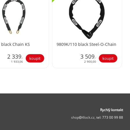
 black Chain KS
9809K/110 black Steel-O-Chain
2 339
3 509
,-
,-
1 933,06
2 900,00
Rychlý kontakt
shop
4lock.cz,
tel: 773 00 99 88