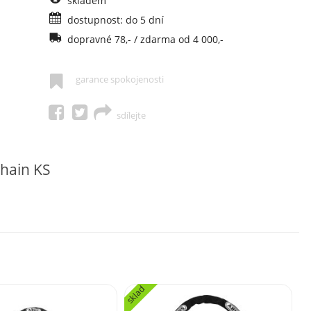
skladem
dostupnost: do 5 dní
dopravné 78,- / zdarma od 4 000,-
garance spokojenosti
sdílejte
hain KS
sklad