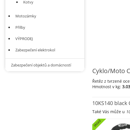
Kotvy
Motozámky
Přilby
VÝPRODEJ
Zabezpečení elektrokol
Zabezpečení objektů a domácností
Cyklo/Moto C
Řetěz z tvrzené oc
Hmotnost v kg:
3.0
10KS140 black 
Také Vás může u
10
sklad