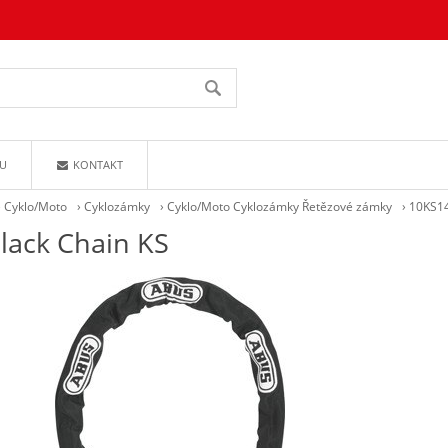
U
KONTAKT
›
Cyklo/Moto
›
Cyklozámky
›
Cyklo/Moto Cyklozámky Řetězové zámky
›
10KS14
lack Chain KS