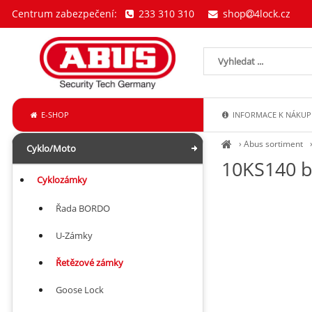
Centrum zabezpečení:
233 310 310
shop
4lock.cz
E-SHOP
INFORMACE K NÁKUP
›
Abus sortiment
Cyklo/Moto
10KS140 b
Cyklozámky
Řada BORDO
U-Zámky
Řetězové zámky
Goose Lock