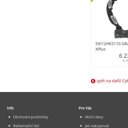
59/12HKS110 GR
XPlus
6 2
5 1
zpět na další C
Info
Pro Vás
Obchodní podmínky
Akční slevy
Reklamační řád
Jak nakupovat