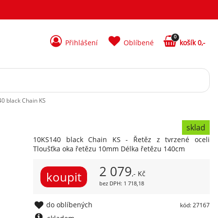
0
Přihlášení
Oblíbené
košík 0,-
0 black Chain KS
sklad
10KS140 black Chain KS - Řetěz z tvrzené oceli
Tloušťka oka řetězu 10mm Délka řetězu 140cm
2 079
,- Kč
bez DPH: 1 718,18
do oblíbených
kód: 27167