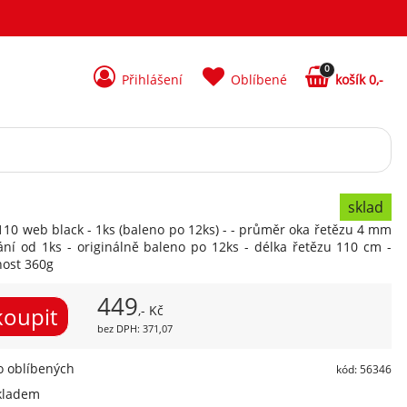
0
Přihlášení
Oblíbené
košík 0,-
sklad
110 web black - 1ks (baleno po 12ks) - - průměr oka řetězu 4 mm
ání od 1ks - originálně baleno po 12ks - délka řetězu 110 cm -
nost 360g
449
,- Kč
bez DPH: 371,07
 oblíbených
kód: 56346
kladem