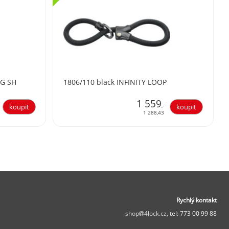
IG SH
1806/110 black INFINITY LOOP
1 559
,-
1 288,43
Rychlý kontakt
shop
4lock.cz,
tel: 773 00 99 88