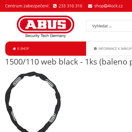
Centrum zabezpečení:
233 310 310
shop
4lock.cz
E-SHOP
INFORMACE K NÁKUP
1500/110 web black - 1ks (baleno 