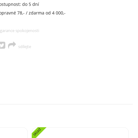
ostupnost: do 5 dní
opravné 78,- / zdarma od 4 000,-
garance spokojenosti
sdílejte
sklad