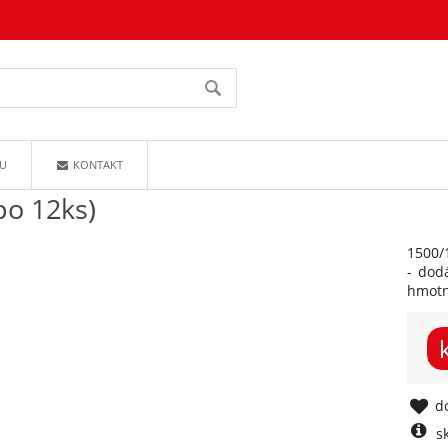
U
KONTAKT
po 12ks)
1500/
- dod
hmot
do
s