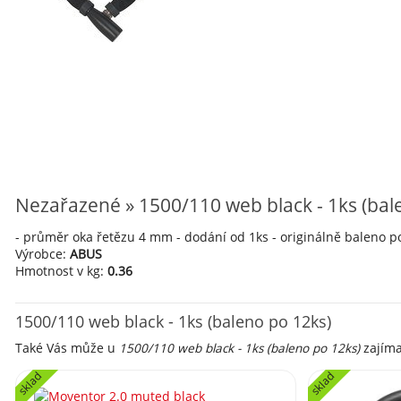
Nezařazené » 1500/110 web black - 1ks (bal
- průměr oka řetězu 4 mm - dodání od 1ks - originálně baleno 
Výrobce:
ABUS
Hmotnost v kg:
0.36
1500/110 web black - 1ks (baleno po 12ks)
Také Vás může u
1500/110 web black - 1ks (baleno po 12ks)
zajíma
sklad
sklad