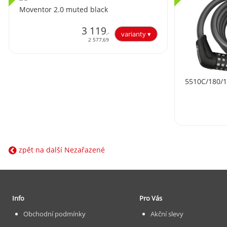
Moventor 2.0 muted black
3 119
,-
2 577,69
5510C/180/
zpět na další Nezařazené
Info
Pro Vás
Obchodní podmínky
Akční slevy