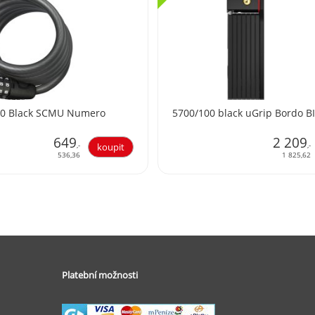
10 Black SCMU Numero
5700/100 black uGrip Bordo B
649
2 209
,-
,-
536,36
1 825,62
Platební možnosti