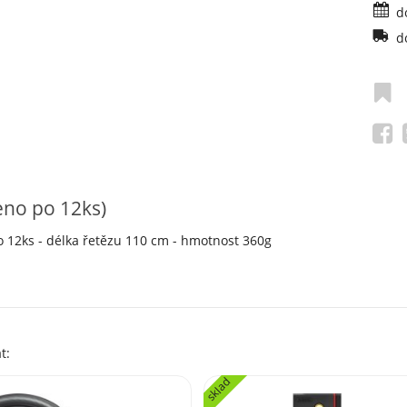
d
d
eno po 12ks)
po 12ks - délka řetězu 110 cm - hmotnost 360g
t:
sklad