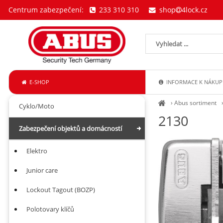
Centrum zabezpečení:
233 310 310
shop
4lock.cz
E-SHOP
INFORMACE K NÁKUP
›
Abus sortiment
Cyklo/Moto
2130
Zabezpečení objektů a domácností
Elektro
Junior care
Lockout Tagout (BOZP)
Polotovary klíčů