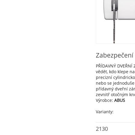
Zabezpečení 
PŘÍDAVNÝ DVEŘNÍ ZÁ
vědět, kdo klepe n
precizní cylindric
nebo se jednoduše 
přídavný dveřní zám
zevnitř otočným kn
Výrobce:
ABUS
Varianty:
2130