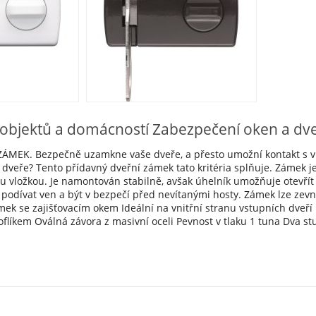
objektů a domácností Zabezpečení oken a dve
MEK. Bezpečně uzamkne vaše dveře, a přesto umožní kontakt s vně
a dveře? Tento přídavný dveřní zámek tato kritéria splňuje. Záme
kou vložkou. Je namontován stabilně, avšak úhelník umožňuje otevří
podívat ven a být v bezpečí před nevítanými hosty. Zámek lze zev
ek se zajišťovacím okem Ideální na vnitřní stranu vstupních dveří 
oflíkem Oválná závora z masivní oceli Pevnost v tlaku 1 tuna Dva 