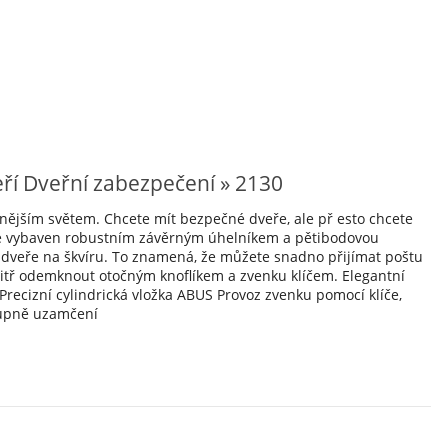
ří Dveřní zabezpečení » 2130
jším světem. Chcete mít bezpečné dveře, ale př esto chcete
k je vybaven robustním závěrným úhelníkem a pětibodovou
t dveře na škvíru. To znamená, že můžete snadno přijímat poštu
nitř odemknout otočným knoflíkem a zvenku klíčem. Elegantní
Precizní cylindrická vložka ABUS Provoz zvenku pomocí klíče,
stupně uzamčení