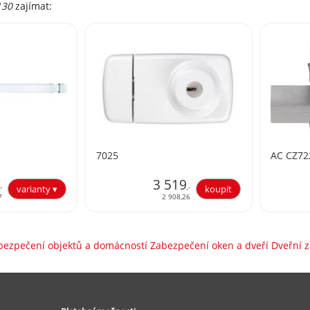
130
zajímat:
7025
AC CZ72
3 519
,-
,-
7
2 908,26
bezpečení objektů a domácností Zabezpečení oken a dveří Dveřní 