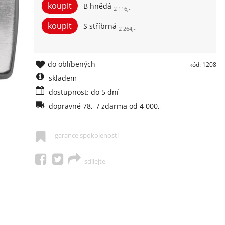
B hnědá
2 116,-
S stříbrná
2 264,-
do oblíbených
kód: 1208
skladem
dostupnost: do 5 dní
dopravné 78,- / zdarma od 4 000,-
garance spokojenosti
sdílejte