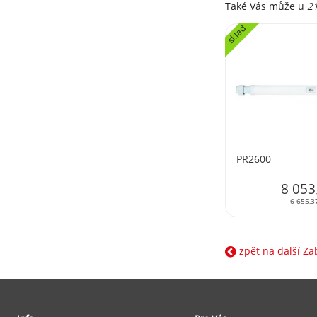
Také Vás může u
2
sklad
PR2600
8 053
6 655,3
zpět na další Za