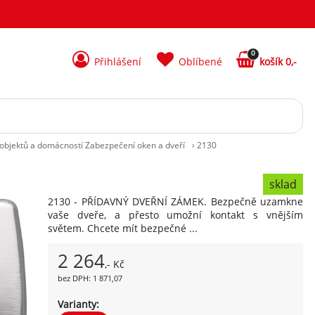
0
Přihlášení
Oblíbené
košík 0,-
objektů a domácností Zabezpečení oken a dveří
›
2130
sklad
2130 - PŘÍDAVNÝ DVEŘNÍ ZÁMEK. Bezpečně uzamkne
vaše dveře, a přesto umožní kontakt s vnějším
světem. Chcete mít bezpečné ...
2 264
,- Kč
bez DPH: 1 871,07
Varianty: