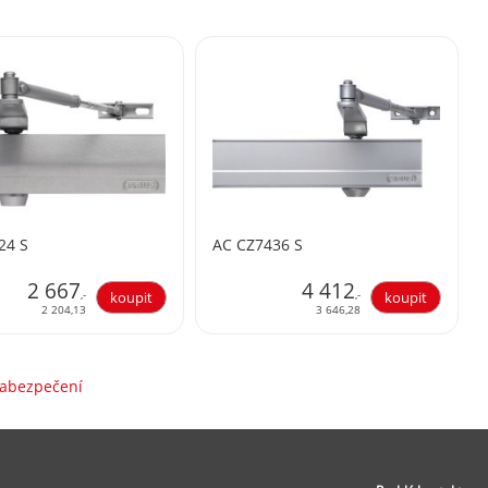
24 S
AC CZ7436 S
2 667
4 412
,-
,-
2 204,13
3 646,28
zabezpečení