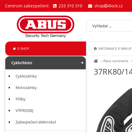
Centrum zabezpečení:
233 310 310
shop
4lock.cz
E-SHOP
INFORMACE K NÁKUP
›
Abus sortiment
Cyklo/Moto
37RK80/14
Cyklozámky
Motozámky
Přilby
VÝPRODEJ
Zabezpečení elektrokol