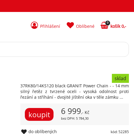
0
Přihlášení
Oblíbené
košík 0,-
sklad
37RK80/14KS120 black GRANIT Power Chain - - 14 mm
silný řetěz z tvrzené oceli - vysoká odolnost proti
řezání a stříhání - dvojité jištění oka v těle zámku ...
6 999
,- Kč
bez DPH: 5 784,30
do oblíbených
kód: 52285