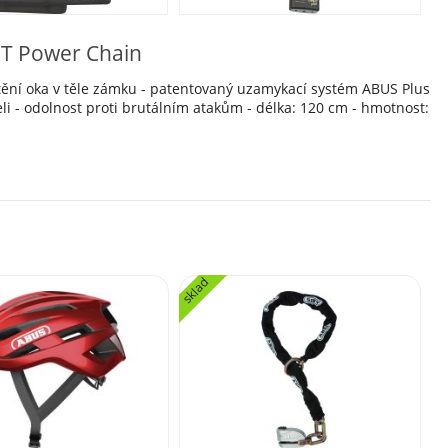
IT Power Chain
 jištění oka v těle zámku - patentovaný uzamykací systém ABUS Plus
eli - odolnost proti brutálním atakům - délka: 120 cm - hmotnost:
sklad