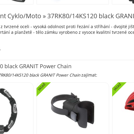
nt Cyklo/Moto » 37RK80/14KS120 black GRAN
 z tvrzené oceli - vysoká odolnost proti řezání a stříhání - dvojité
vrtání a planžetě - tělo zámku vyrobeno z vysoce kvalitní tvrzené oc
6
0 black GRANIT Power Chain
7RK80/14KS120 black GRANIT Power Chain
zajímat:
sklad
sklad