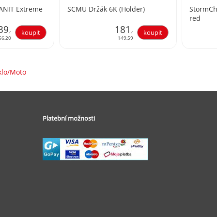
ANIT Extreme
SCMU Držák 6K (Holder)
StormCh
red
39
181
,-
,-
56,20
149,59
klo/Moto
Platební možnosti