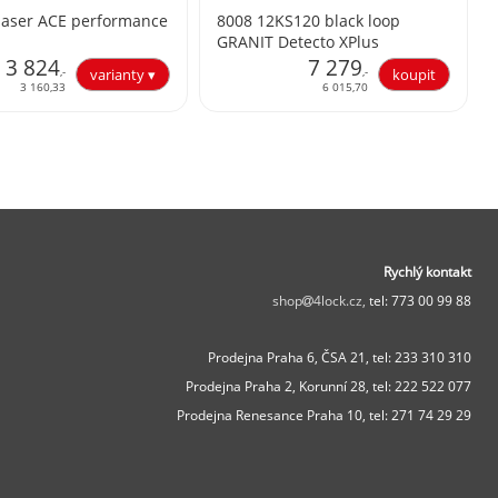
aser ACE performance
8008 12KS120 black loop
GRANIT Detecto XPlus
3 824
7 279
,-
,-
3 160,33
6 015,70
Rychlý kontakt
shop
4lock.cz,
tel: 773 00 99 88
Prodejna Praha 6, ČSA 21,
tel: 233 310 310
Prodejna Praha 2, Korunní 28,
tel: 222 522 077
Prodejna Renesance Praha 10, tel:
271 74 29 29