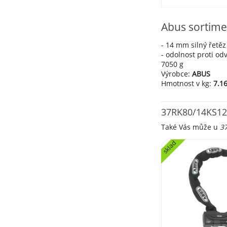
Abus sortime
- 14 mm silný řetěz
- odolnost proti od
7050 g
Výrobce:
ABUS
Hmotnost v kg:
7.1
37RK80/14KS12
Také Vás může u
3
sklad