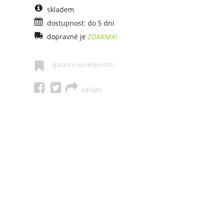
skladem
dostupnost: do 5 dní
dopravné je
ZDARMA!
garance spokojenosti
sdílejte