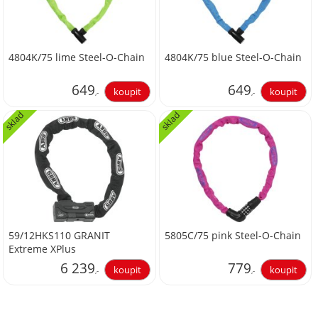
4804K/75 lime Steel-O-Chain
4804K/75 blue Steel-O-Chain
649
649
,-
,-
sklad
sklad
536,36
536,36
59/12HKS110 GRANIT
5805C/75 pink Steel-O-Chain
Extreme XPlus
6 239
779
,-
,-
5 156,20
643,80