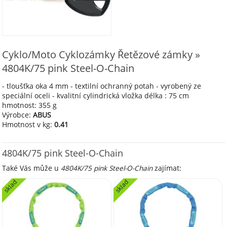
Cyklo/Moto Cyklozámky Řetězové zámky »
4804K/75 pink Steel-O-Chain
- tloušťka oka 4 mm - textilní ochranný potah - vyrobený ze
speciální oceli - kvalitní cylindrická vložka délka : 75 cm
hmotnost: 355 g
Výrobce:
ABUS
Hmotnost v kg:
0.41
4804K/75 pink Steel-O-Chain
Také Vás může u
4804K/75 pink Steel-O-Chain
zajímat:
sklad
sklad