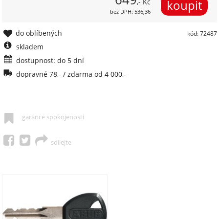
,- Kč
bez DPH: 536,36
do oblíbených
kód: 72487
skladem
dostupnost: do 5 dní
dopravné 78,- / zdarma od 4 000,-
garance spokojenosti
sdílejte