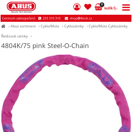
0
košík 0,-
Centrum zabezpečení:
233 310 310
shop
4lock.cz
›
Abus sortiment
›
Cyklo/Moto
›
Cyklozámky
›
Cyklo/Moto Cyklozámky
Řetězové zámky
›
4804K/75 pink Steel-O-Chain