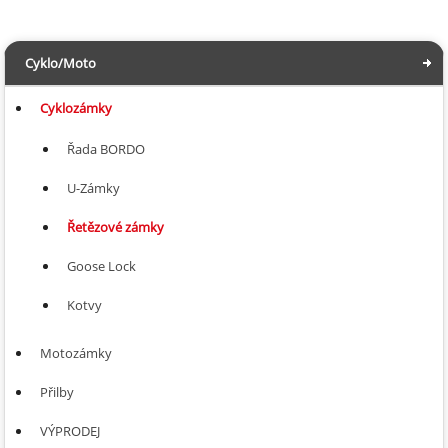
Cyklo/Moto
Cyklozámky
Řada BORDO
U-Zámky
Řetězové zámky
Goose Lock
Kotvy
Motozámky
Přilby
VÝPRODEJ