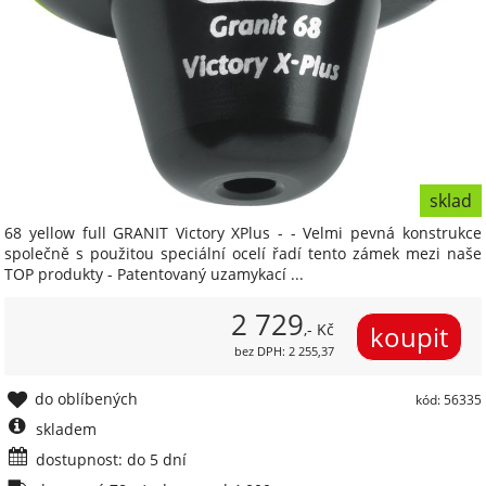
sklad
68 yellow full GRANIT Victory XPlus - - Velmi pevná konstrukce
společně s použitou speciální ocelí řadí tento zámek mezi naše
TOP produkty - Patentovaný uzamykací ...
2 729
,- Kč
bez DPH: 2 255,37
do oblíbených
kód: 56335
skladem
dostupnost: do 5 dní