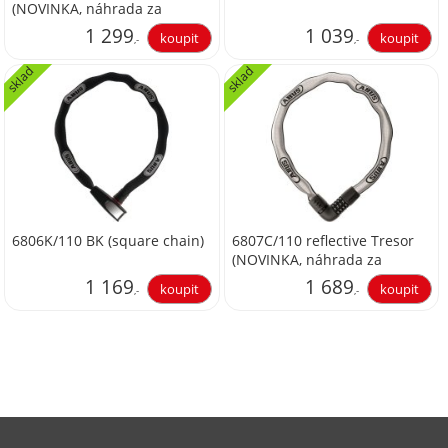
(NOVINKA, náhrada za
1385/85 Tresor)
1 299
1 039
,-
,-
sklad
sklad
1 073,55
858,68
6806K/110 BK (square chain)
6807C/110 reflective Tresor
(NOVINKA, náhrada za
1385/110 Tresor)
1 169
1 689
,-
,-
966,12
1 395,87