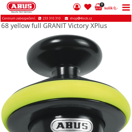
0
košík 0,-
Centrum zabezpečení:
233 310 310
shop
4lock.cz
68 yellow full GRANIT Victory XPlus