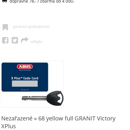
dopravné 78,- / zdarma od 4 000,-
garance spokojenosti
sdílejte
Nezařazené » 68 yellow full GRANIT Victory
XPlus