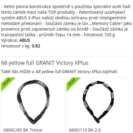
- Velmi pevná konstrukce společně s použitou speciální ocelí řadí
tento zámek mezi naše TOP produkty - Patentovaný uzamykací
systém ABUS X-Plus nabízí skvělou ochranu proti inteligentním
metodám překonání - Součástí zámku je tzv. „Memory Cable“ jako
prevence proti zapomenutí zámku na brzdě - Součástí zámku je
transportní taška - průměr čepu 14 mm - hmotnost 720 g
Výrobce:
ABUS
Hmotnost v kg:
0.82
68 yellow full GRANIT Victory XPlus
Také Vás může u
68 yellow full GRANIT Victory XPlus
zajímat:
sklad
sklad
6806C/85 BK Tresor
6800/110 BK 2.0