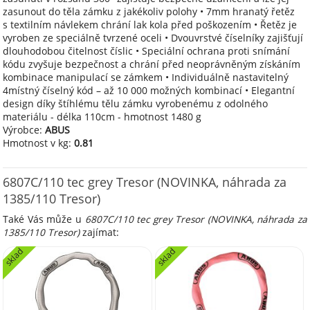
zasunout do těla zámku z jakékoliv polohy • 7mm hranatý řetěz
s textilním návlekem chrání lak kola před poškozením • Řetěz je
vyroben ze speciálně tvrzené oceli • Dvouvrstvé číselníky zajišťují
dlouhodobou čitelnost číslic • Speciální ochrana proti snímání
kódu zvyšuje bezpečnost a chrání před neoprávněným získáním
kombinace manipulací se zámkem • Individuálně nastavitelný
4místný číselný kód – až 10 000 možných kombinací • Elegantní
design díky štíhlému tělu zámku vyrobenému z odolného
materiálu - délka 110cm - hmotnost 1480 g
Výrobce:
ABUS
Hmotnost v kg:
0.81
6807C/110 tec grey Tresor (NOVINKA, náhrada za
1385/110 Tresor)
Také Vás může u
6807C/110 tec grey Tresor (NOVINKA, náhrada za
1385/110 Tresor)
zajímat:
sklad
sklad