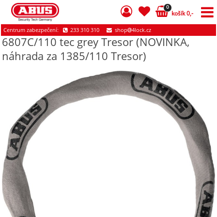
0
košík 0,-
Centrum zabezpečení:
233 310 310
shop
4lock.cz
6807C/110 tec grey Tresor (NOVINKA,
náhrada za 1385/110 Tresor)