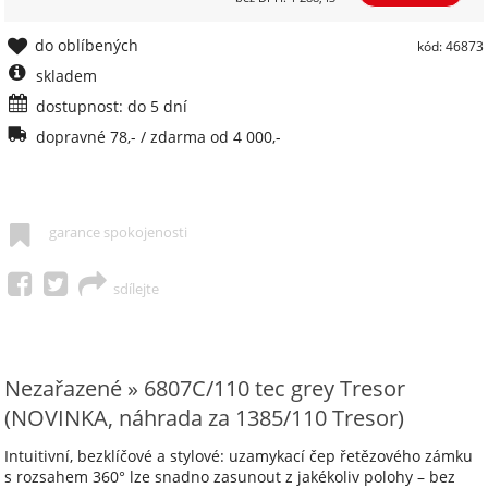
do oblíbených
kód: 46873
skladem
dostupnost: do 5 dní
dopravné 78,- / zdarma od 4 000,-
garance spokojenosti
sdílejte
Nezařazené » 6807C/110 tec grey Tresor
(NOVINKA, náhrada za 1385/110 Tresor)
Intuitivní, bezklíčové a stylové: uzamykací čep řetězového zámku
s rozsahem 360° lze snadno zasunout z jakékoliv polohy – bez