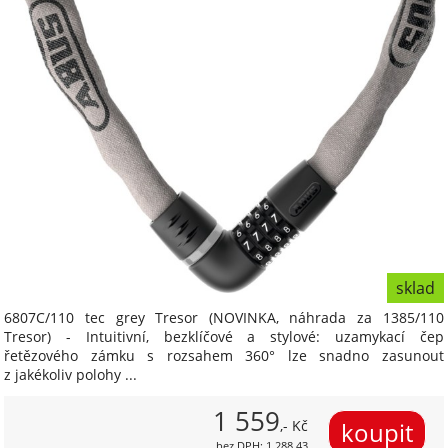
sklad
6807C/110 tec grey Tresor (NOVINKA, náhrada za 1385/110
Tresor) - Intuitivní, bezklíčové a stylové: uzamykací čep
řetězového zámku s rozsahem 360° lze snadno zasunout
z jakékoliv polohy ...
1 559
,- Kč
bez DPH: 1 288,43