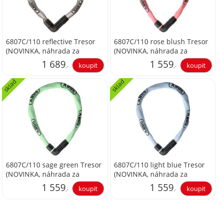
6807C/110 reflective Tresor
6807C/110 rose blush Tresor
(NOVINKA, náhrada za
(NOVINKA, náhrada za
1385/110 Tresor)
1385/110 Tresor)
1 689
1 559
,-
,-
sklad
sklad
1 395,87
1 288,43
6807C/110 sage green Tresor
6807C/110 light blue Tresor
(NOVINKA, náhrada za
(NOVINKA, náhrada za
1385/110 Tresor)
1385/110 Tresor)
1 559
1 559
,-
,-
1 288,43
1 288,43