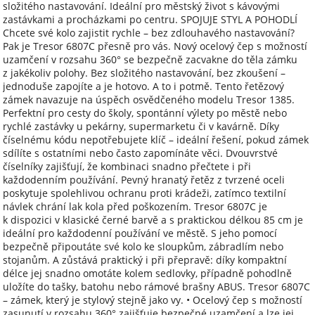
složitého nastavování. Ideální pro městský život s kávovými
zastávkami a procházkami po centru. SPOJUJE STYL A POHODLÍ
Chcete své kolo zajistit rychle – bez zdlouhavého nastavování?
Pak je Tresor 6807C přesně pro vás. Nový ocelový čep s možností
uzamčení v rozsahu 360° se bezpečně zacvakne do těla zámku
z jakékoliv polohy. Bez složitého nastavování, bez zkoušení –
jednoduše zapojíte a je hotovo. A to i potmě. Tento řetězový
zámek navazuje na úspěch osvědčeného modelu Tresor 1385.
Perfektní pro cesty do školy, spontánní výlety po městě nebo
rychlé zastávky u pekárny, supermarketu či v kavárně. Díky
číselnému kódu nepotřebujete klíč – ideální řešení, pokud zámek
sdílíte s ostatními nebo často zapomínáte věci. Dvouvrstvé
číselníky zajišťují, že kombinaci snadno přečtete i při
každodenním používání. Pevný hranatý řetěz z tvrzené oceli
poskytuje spolehlivou ochranu proti krádeži, zatímco textilní
návlek chrání lak kola před poškozením. Tresor 6807C je
k dispozici v klasické černé barvě a s praktickou délkou 85 cm je
ideální pro každodenní používání ve městě. S jeho pomocí
bezpečně připoutáte své kolo ke sloupkům, zábradlím nebo
stojanům. A zůstává praktický i při přepravě: díky kompaktní
délce jej snadno omotáte kolem sedlovky, případně pohodlně
uložíte do tašky, batohu nebo rámové brašny ABUS. Tresor 6807C
– zámek, který je stylový stejně jako vy. • Ocelový čep s možností
zasunutí v rozsahu 360° zajišťuje bezpečné uzamčení a lze jej