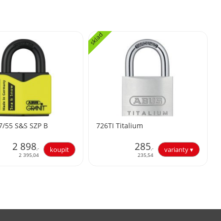
sklad
7/55 S&S SZP B
726TI Titalium
2 898
285
,-
,-
2 395,04
235,54