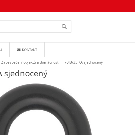
U
KONTAKT
›
Zabezpečení objektů a domácností
›
70IB/35 KA sjednocený
A sjednocený