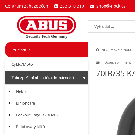
Centrum zabezpečení:
233 310 310
shop
4lock.cz
E-SHOP
INFORMACE K NÁKUP
›
Abus sortiment
Cyklo/Moto
70IB/35 K
Zabezpečení objektů a domácností
Elektro
Junior care
Lockout Tagout (BOZP)
Polotovary klíčů