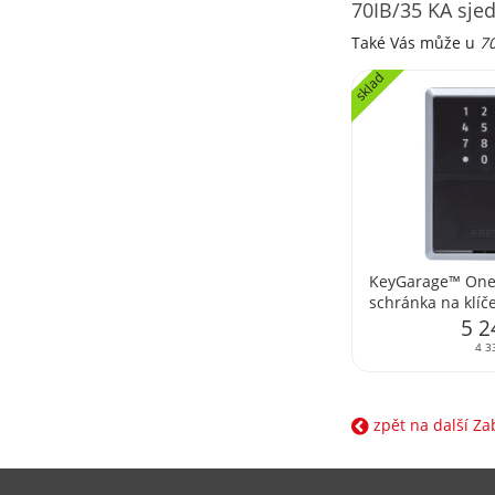
70IB/35 KA sje
Také Vás může u
7
sklad
KeyGarage™ One
schránka na klíč
stěnu
5 2
4 3
zpět na další Z