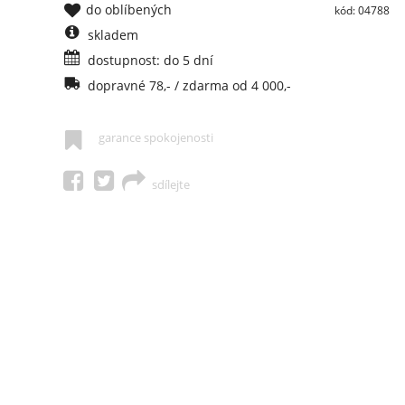
do oblíbených
kód: 04788
skladem
dostupnost: do 5 dní
dopravné 78,- / zdarma od 4 000,-
garance spokojenosti
sdílejte