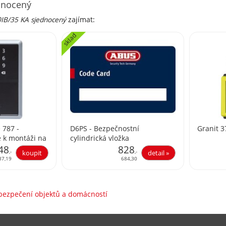
dnocený
0IB/35 KA sjednocený
zajímat:
sklad
 787 -
D6PS - Bezpečnostní
Granit 3
e k montáži na
cylindrická vložka
48
828
,-
,-
37,19
684,30
abezpečení objektů a domácností