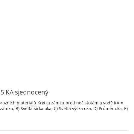
35 KA sjednocený
orozních materiálů Krytka zámku proti nečistotám a vodě KA =
mku; B) Světlá šířka oka; C) Světlá výška oka; D) Průměr oka; E)