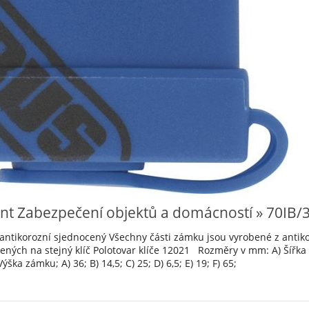
nt Zabezpečení objektů a domácností » 70IB/
antikorozní sjednocený Všechny části zámku jsou vyrobené z antik
ných na stejný klíč Polotovar klíče 12021 Rozměry v mm: A) Šířka zá
ška zámku; A) 36; B) 14,5; C) 25; D) 6,5; E) 19; F) 65;
1