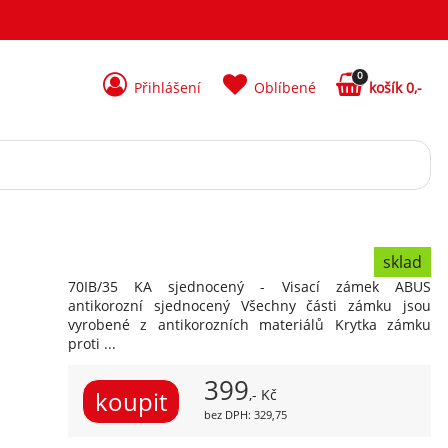
0
Přihlášení
Oblíbené
košík 0,-
sklad
70IB/35 KA sjednocený - Visací zámek ABUS
antikorozní sjednocený Všechny části zámku jsou
vyrobené z antikorozních materiálů Krytka zámku
proti ...
399
,- Kč
bez DPH: 329,75