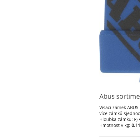
Abus sortime
Visací zámek ABUS 
více zámků sjednoce
Hloubka zámku; F) Vý
Hmotnost v kg:
0.1