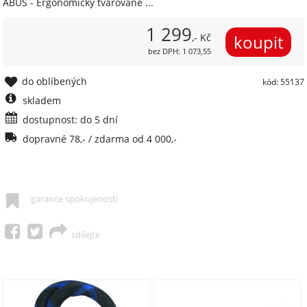
ABUS - Ergonomicky tvarované ...
1 299
,- Kč
bez DPH: 1 073,55
do oblíbených
kód: 55137
skladem
dostupnost: do 5 dní
dopravné 78,- / zdarma od 4 000,-
garance spokojenosti
sdílejte