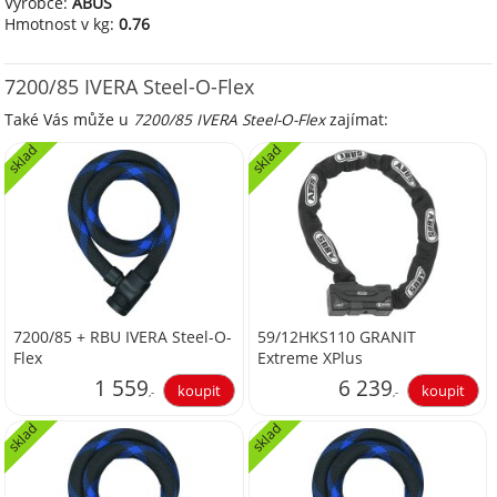
Výrobce:
ABUS
Hmotnost v kg:
0.76
7200/85 IVERA Steel-O-Flex
Také Vás může u
7200/85 IVERA Steel-O-Flex
zajímat:
sklad
sklad
7200/85 + RBU IVERA Steel-O-
59/12HKS110 GRANIT
Flex
Extreme XPlus
1 559
6 239
,-
,-
sklad
sklad
1 288,43
5 156,20