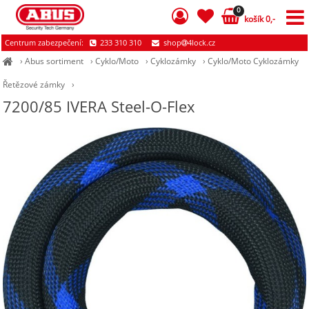
0
košík 0,-
Centrum zabezpečení:
233 310 310
shop
4lock.cz
›
Abus sortiment
›
Cyklo/Moto
›
Cyklozámky
›
Cyklo/Moto Cyklozámky
Řetězové zámky
›
7200/85 IVERA Steel-O-Flex