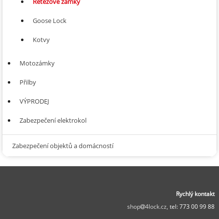
Řetězové zámky
Goose Lock
Kotvy
Motozámky
Přilby
VÝPRODEJ
Zabezpečení elektrokol
Zabezpečení objektů a domácností
Rychlý kontakt
shop
4lock.cz,
tel: 773 00 99 88