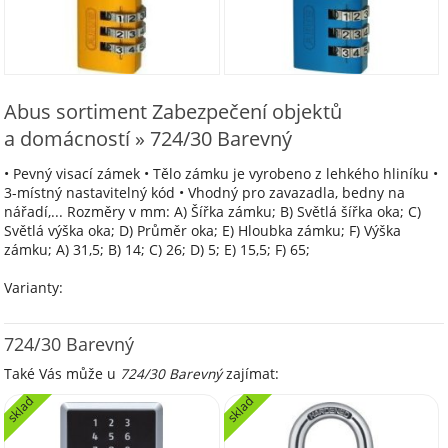
Abus sortiment Zabezpečení objektů
a domácností » 724/30 Barevný
• Pevný visací zámek • Tělo zámku je vyrobeno z lehkého hliníku •
3-místný nastavitelný kód • Vhodný pro zavazadla, bedny na
nářadí,... Rozměry v mm: A) Šířka zámku; B) Světlá šířka oka; C)
Světlá výška oka; D) Průměr oka; E) Hloubka zámku; F) Výška
zámku; A) 31,5; B) 14; C) 26; D) 5; E) 15,5; F) 65;
Varianty:
724/30 Barevný
Také Vás může u
724/30 Barevný
zajímat:
sklad
sklad