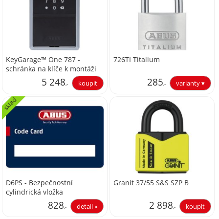
KeyGarage™ One 787 -
726TI Titalium
schránka na klíče k montáži
na stěnu
5 248
285
,-
,-
sklad
4 337,19
235,54
D6PS - Bezpečnostní
Granit 37/55 S&S SZP B
cylindrická vložka
828
2 898
,-
,-