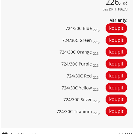
226
,- Kč
bez DPH: 186,78
Varianty:
724/30C Blue
226,-
724/30C Green
226,-
724/30C Orange
226,-
724/30C Purple
226,-
724/30C Red
226,-
724/30C Yellow
226,-
724/30C Silver
226,-
724/30C Titanium
226,-