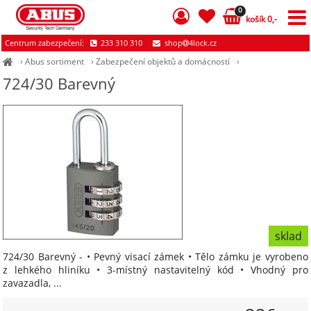
0
košík 0,-
Centrum zabezpečení:
233 310 310
shop
4lock.cz
›
Abus sortiment
›
Zabezpečení objektů a domácností
›
724/30 Barevný
sklad
724/30 Barevný - • Pevný visací zámek • Tělo zámku je vyrobeno
z lehkého hliníku • 3-místný nastavitelný kód • Vhodný pro
zavazadla, ...