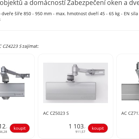
objektů a domácností Zabezpečení oken a dve
o dveře šíře 850 - 950 mm - max. hmotnost dveří 45 - 65 kg - EN síla
8
C CZ4223 S
zajímat:
AC CZ5023 S
AC CZ71
12
1 103
,-
,-
46,28
911,57