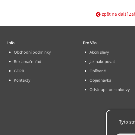
zpět na další Za
Info
Pro Vás
Obchodní podmínky
Akční slevy
Reklamační řád
Jak nakupovat
GDPR
Oblíbené
Kontakty
Objednávka
Odstoupit od smlouvy
Tyto st