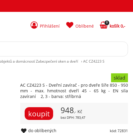
0
Přihlášení
Oblíbené
košík 0,-
objektů a domácností Zabezpečení oken a dveří
›
AC CZ4223 S
sklad
AC CZ4223 S - Dveřní zavírač - pro dveře šíře 850 - 950
mm - max. hmotnost dveří 45 - 65 kg - EN síla
zavíraní 2, 3 - barva: stříbrná
948
,- Kč
bez DPH: 783,47
do oblíbených
kód: 72831