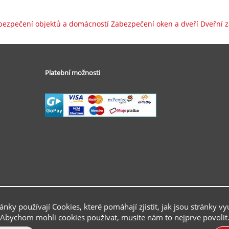
bezpečení objektů a domácností Zabezpečení oken a dveří Dveřní 
Platební možnosti
ránky používají Cookies, které pomáhají zjistit, jak jsou stránky vy
Abychom mohli cookies používat, musíte nám to nejprve povolit