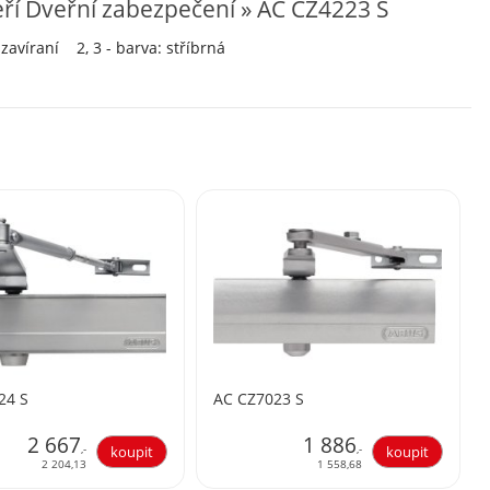
ří Dveřní zabezpečení » AC CZ4223 S
 zavíraní 2, 3 - barva: stříbrná
24 S
AC CZ7023 S
2 667
1 886
,-
,-
2 204,13
1 558,68