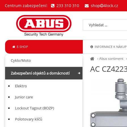
Centrum zabezpečení:
233 310 310
shop
4lock.cz
E-SHOP
INFORMACE K NÁKUP
›
Abus sortiment
Cyklo/Moto
AC CZ4223
Zabezpečení objektů a domácností
Elektro
Junior care
Lockout Tagout (BOZP)
Polotovary klíčů