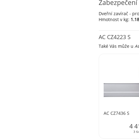
Zabezpečení 
Dveřní zavírač - pr
Hmotnost v kg:
1.1
AC CZ4223 S
Také Vás může u
A
AC CZ7436 S
4 4
3 6