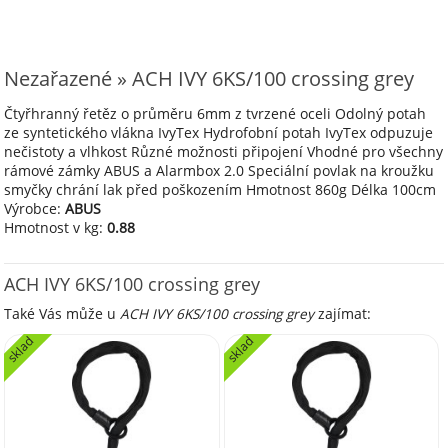
Nezařazené » ACH IVY 6KS/100 crossing grey
Čtyřhranný řetěz o průměru 6mm z tvrzené oceli Odolný potah
ze syntetického vlákna IvyTex Hydrofobní potah IvyTex odpuzuje
nečistoty a vlhkost Různé možnosti připojení Vhodné pro všechny
rámové zámky ABUS a Alarmbox 2.0 Speciální povlak na kroužku
smyčky chrání lak před poškozením Hmotnost 860g Délka 100cm
Výrobce:
ABUS
Hmotnost v kg:
0.88
ACH IVY 6KS/100 crossing grey
Také Vás může u
ACH IVY 6KS/100 crossing grey
zajímat:
sklad
sklad