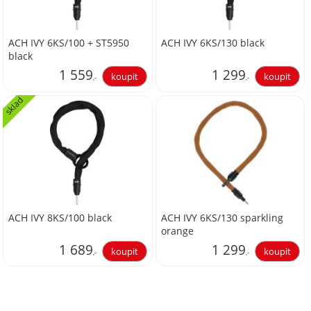
ACH IVY 6KS/100 + ST5950
ACH IVY 6KS/130 black
black
1 559
1 299
,-
,-
sklad
1 288,43
1 073,55
ACH IVY 8KS/100 black
ACH IVY 6KS/130 sparkling
orange
1 689
1 299
,-
,-
1 395,87
1 073,55