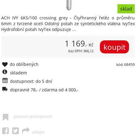
sklad
ACH IVY 6KS/100 crossing grey - Čtyřhranný řetěz o průměru
6mm z tvrzené oceli Odolný potah ze syntetického vlákna IvyTex
Hydrofobní potah IvyTex odpuzuje ...
1 169
,- Kč
bez DPH: 966,12
do oblíbených
kód: 68459
skladem
dostupnost: do 5 dní
dopravné 78,- / zdarma od 4 000,-
garance spokojenosti
sdílejte