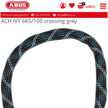
0
košík 0,-
Centrum zabezpečení:
233 310 310
shop
4lock.cz
ACH IVY 6KS/100 crossing grey