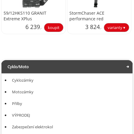
59/12HKS110 GRANIT
StormChaser ACE
Extreme XPlus
performance red
6 239
3 824
,-
,-
5 156,20
3 160,33
Cyklo/Moto
Cyklozámky
Motozámky
Přilby
VÝPRODEJ
Zabezpečení elektrokol