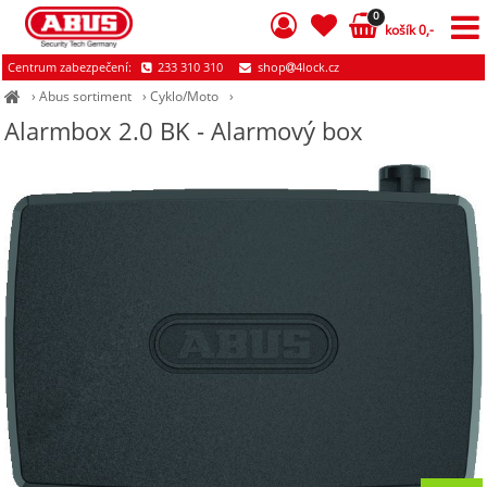
0
košík 0,-
Centrum zabezpečení:
233 310 310
shop
4lock.cz
›
Abus sortiment
›
Cyklo/Moto
›
Alarmbox 2.0 BK - Alarmový box