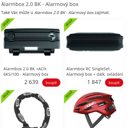
Alarmbox 2.0 BK - Alarmový box
Také Vás může u
Alarmbox 2.0 BK - Alarmový box
zajímat:
sklad
sklad
Alarmbox 2.0 BK +ACH
Alarmbox RC SingleSet -
6KS/100 - Alarmový box
Alarmový box + dálk. ovládání
s řetězem
2 639
1 847
,-
,-
sklad
sklad
2 180,99
1 526,45