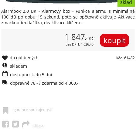
sklad
Alarmbox 2.0 BK - Alarmový box - Funkce alarmu s minimálně
100 dB po dobu 15 sekund, poté se opětovně aktivuje Aktivace
zmačknutím tlačítka, deaktivace klíčem ...
1 847
,- Kč
bez DPH: 1 526,45
do oblíbených
kód: 61482
skladem
dostupnost: do 5 dní
dopravné 78,- / zdarma od 4 000,-
garance spokojenosti
sdílejte