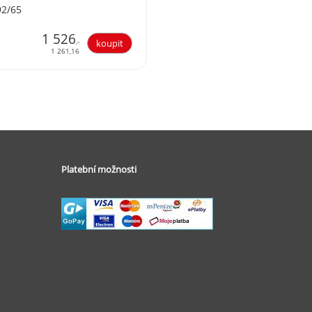
92/65
1 526
,-
1 261,16
Platební možnosti