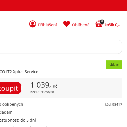
0
Přihlášení
Oblíbené
košík 0,-
sklad
CO IT2 Xplus Service
1 039
,- Kč
bez DPH: 858,68
 oblíbených
kód: 98417
kladem
ostupnost: do 5 dní