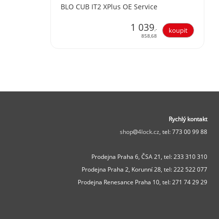
BLO CUB IT2 XPlus OE Service
1 039
,-
858,68
Rychlý kontakt
shop
4lock.cz,
tel: 773 00 99 88
Prodejna Praha 6, ČSA 21,
tel: 233 310 310
Prodejna Praha 2, Korunní 28,
tel: 222 522 077
Prodejna Renesance Praha 10, tel:
271 74 29 29