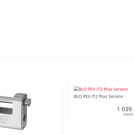
BLO PEX IT2 Plus Service
1 039
,-
858,68