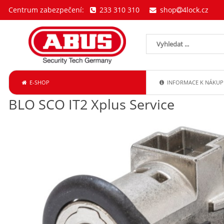
Centrum zabezpečení:
233 310 310
shop
4lock.cz
E-SHOP
INFORMACE K NÁKUP
BLO SCO IT2 Xplus Service