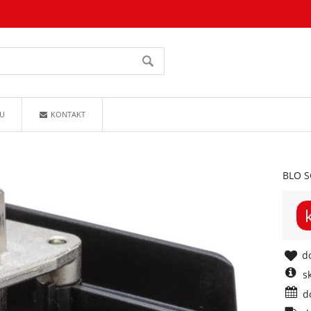
U
KONTAKT
BLO S
do
s
d