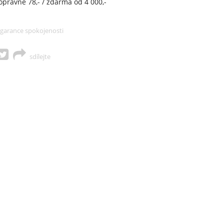
opravné 78,- / zdarma od 4 000,-
garance spokojenosti
sdílejte