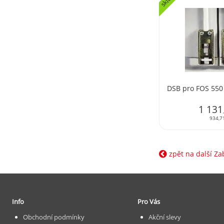
sklad
DSB pro FOS 550
1 131
934,7
zpět na další Z
Info
Pro Vás
Obchodní podmínky
Akční slevy