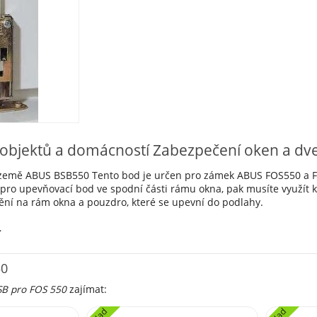
objektů a domácností Zabezpečení oken a dve
země ABUS BSB550 Tento bod je určen pro zámek ABUS FOS550 a FOS
 pro upevňovací bod ve spodní části rámu okna, pak musíte využít 
ění na rám okna a pouzdro, které se upevní do podlahy.
4
50
SB pro FOS 550
zajímat: