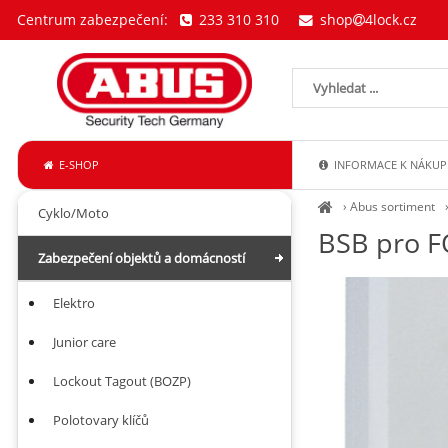
Centrum zabezpečení:
233 310 310
shop
4lock.cz
E-SHOP
INFORMACE K NÁKUP
›
Abus sortiment
Cyklo/Moto
BSB pro F
Zabezpečení objektů a domácností
Elektro
Junior care
Lockout Tagout (BOZP)
Polotovary klíčů