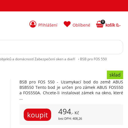
0
Přihlášení
Oblíbené
košík 0,-
objektů a domácností Zabezpečení oken a dveří
›
BSB pro FOS 550
sklad
BSB pro FOS 550 - Uzamykací bod do země ABUS
BSB550 Tento bod je určen pro zámek ABUS FOS550
a FOS550A. Chcete-li instalovat zámek na okno, které
...
494
,- Kč
bez DPH: 408,26