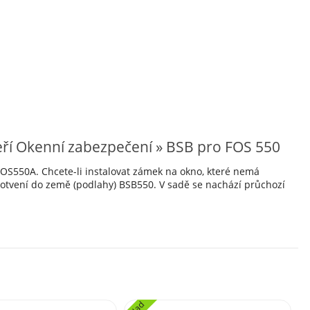
ří Okenní zabezpečení » BSB pro FOS 550
550A. Chcete-li instalovat zámek na okno, které nemá
kotvení do země (podlahy) BSB550. V sadě se nachází průchozí