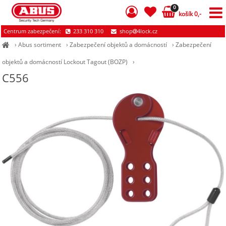
0
košík 0,-
Centrum zabezpečení:
233 310 310
shop
4lock.cz
›
Abus sortiment
›
Zabezpečení objektů a domácností
›
Zabezpečení
objektů a domácností Lockout Tagout (BOZP)
›
C556