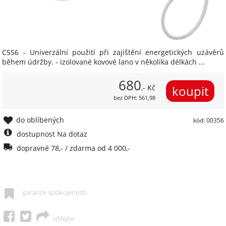
C556 - Univerzální použití při zajištění energetických uzávěrů
během údržby. - izolované kovové lano v několika délkách ...
680
,- Kč
bez DPH: 561,98
do oblíbených
kód: 00356
dostupnost Na dotaz
dopravné 78,- / zdarma od 4 000,-
garance spokojenosti
sdílejte