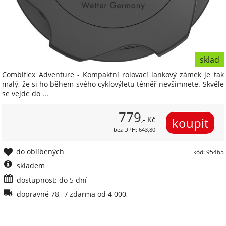
sklad
Combiflex Adventure - Kompaktní rolovací lankový zámek je tak
malý, že si ho během svého cyklovýletu téměř nevšimnete. Skvěle
se vejde do ...
779
,- Kč
bez DPH: 643,80
do oblíbených
kód: 95465
skladem
dostupnost: do 5 dní
dopravné 78,- / zdarma od 4 000,-