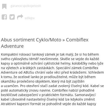
garance spokojenosti
sdílejte
Abus sortiment Cyklo/Moto » Combiflex
Adventure
Kompaktní rolovací lankový zámek je tak malý, že si ho během
svého cyklovýletu téměř nevšimnete. Skvěle se vejde do každé
kapsy a optimálně ochrání cyklistické helmy, koloběžky nebo lyže
na výletech a krátkých zastávkách. Speciální zámek Combiflex
Adventure od ABUSu chrání vaše věci před krádežemi. Vzhledem
k tomu, že ocelové lanko je prodloužitelné, může být během
okamžiku provlečeno objektem, který má být zajištěn
a uzamčen. Pro otevření stačí zadat zvolený číselný kód. Kabel se
poté automaticky znovu navine. Combiflex nabízí pohodlné
bezklíčové zabezpečení v praktickém formátu. Samonavíjecí
kabel Libovolně nastavitelný číselný kód lze kdykoliv změnit
Atraktivní kapesní formát se pohodlně vejde do každé kapsy