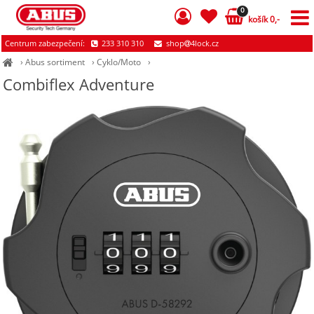
0
košík 0,-
Centrum zabezpečení:
233 310 310
shop
4lock.cz
›
Abus sortiment
›
Cyklo/Moto
›
Combiflex Adventure