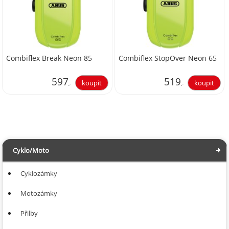
Combiflex Break Neon 85
Combiflex StopOver Neon 65
597
519
,-
,-
493,39
428,93
Cyklo/Moto
Cyklozámky
Motozámky
Přilby