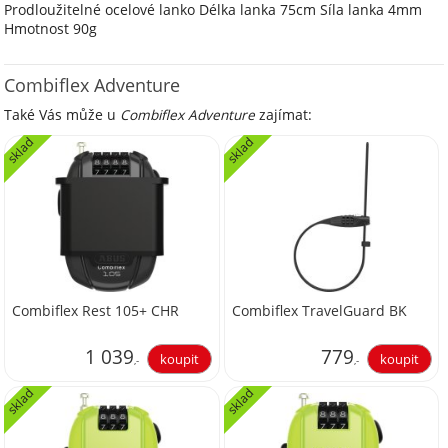
Prodloužitelné ocelové lanko Délka lanka 75cm Síla lanka 4mm
Hmotnost 90g
Combiflex Adventure
Také Vás může u
Combiflex Adventure
zajímat:
sklad
sklad
Combiflex Rest 105+ CHR
Combiflex TravelGuard BK
1 039
779
,-
,-
sklad
sklad
858,68
643,80