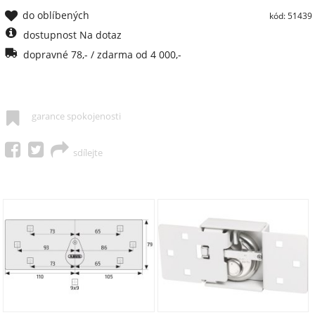
do oblíbených
kód: 51439
dostupnost Na dotaz
dopravné 78,- / zdarma od 4 000,-
garance spokojenosti
sdílejte