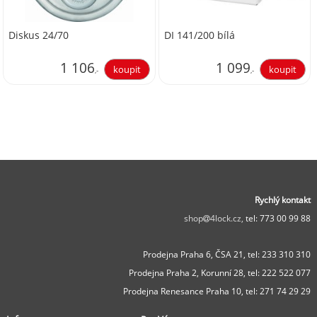
Diskus 24/70
DI 141/200 bílá
1 106
1 099
,-
,-
914,05
908,26
Rychlý kontakt
shop
4lock.cz,
tel: 773 00 99 88
Prodejna Praha 6, ČSA 21,
tel: 233 310 310
Prodejna Praha 2, Korunní 28,
tel: 222 522 077
Prodejna Renesance Praha 10, tel:
271 74 29 29