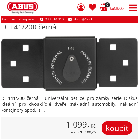
0
košík 0,-
Centrum zabezpečení:
233 310 310
shop
4lock.cz
DI 141/200 černá
DI 141/200 černá - Univerzální petlice pro zámky série Diskus
Ideální pro dvoukřídlé dveře (nákladní automobily, nákladní
kontejnery apod...) ...
1 099
,- Kč
bez DPH: 908,26