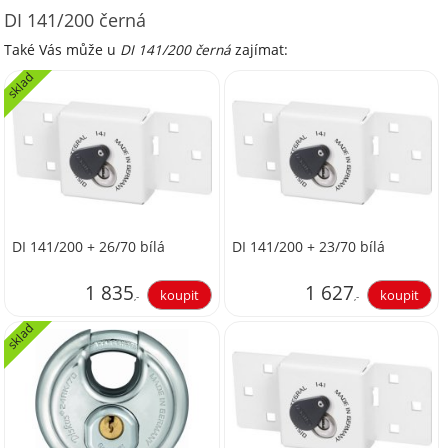
DI 141/200 černá
Také Vás může u
DI 141/200 černá
zajímat:
sklad
DI 141/200 + 26/70 bílá
DI 141/200 + 23/70 bílá
1 835
1 627
,-
,-
sklad
1 516,53
1 344,63