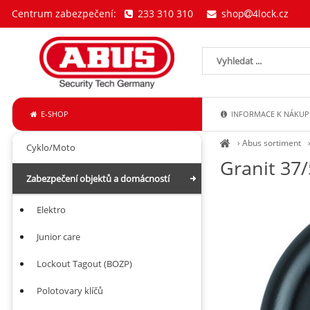
Centrum zabezpečení:
233 310 310
shop
4lock.cz
E-SHOP
INFORMACE K NÁKUP
›
Abus sortiment
Cyklo/Moto
Granit 37
Zabezpečení objektů a domácností
Elektro
Junior care
Lockout Tagout (BOZP)
Polotovary klíčů