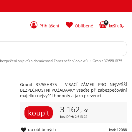
0
Přihlášení
Oblíbené
košík 0,-
bezpečení objektů a domácností Zabezpečení objektů
›
Granit 37/55HB75
Granit 37/55HB75 - VISACÍ ZÁMEK PRO NEJVYŠŠÍ
BEZPEČNOSTNÍ POŽADAVKY Vsaďte při zabezpečování
majetku nejvyšší hodnoty a jako prevenci ...
3 162
,- Kč
bez DPH: 2 613,22
do oblíbených
kód: 12088