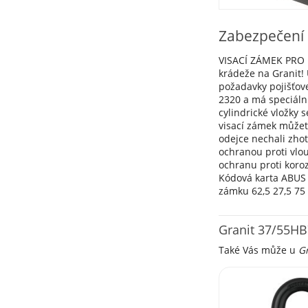
Zabezpečení 
VISACÍ ZÁMEK PRO 
krádeže na Granit! 
požadavky pojišťov
2320 a má speciální
cylindrické vložky
visací zámek můžet
odejce nechali zhot
ochranou proti vlou
ochranu proti koroz
Kódová karta ABUS 
zámku 62,5 27,5 
Granit 37/55H
Také Vás může u
G