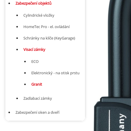
Zabezpečení objektů
Cylindrické vložky
HomeTec Pro - el. ovládání
Schránky na klíče (KeyGarage)
Visací zámky
ECO
Elektronický - na otisk prstu
Granit
Zadlabací zámky
Zabezpečení oken a dveří