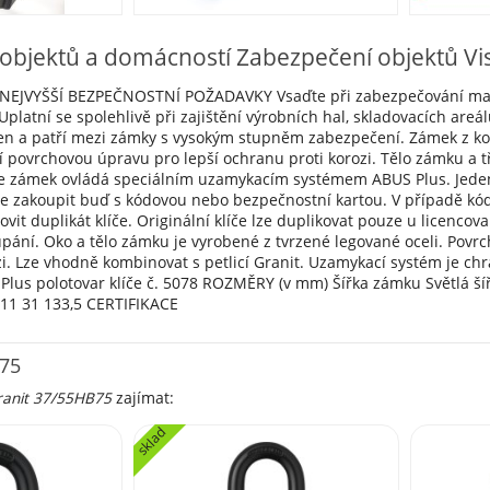
objektů a domácností Zabezpečení objektů Vi
NEJVYŠŠÍ BEZPEČNOSTNÍ POŽADAVKY Vsaďte při zabezpečování majetk
Uplatní se spolehlivě při zajištění výrobních hal, skladovacích areá
en a patří mezi zámky s vysokým stupněm zabezpečení. Zámek z k
 povrchovou úpravu pro lepší ochranu proti korozi. Tělo zámku a tř
 se zámek ovládá speciálním uzamykacím systémem ABUS Plus. Jede
e zakoupit buď s kódovou nebo bezpečnostní kartou. V případě kódov
ovit duplikát klíče. Originální klíče lze duplikovat pouze u licenc
pání. Oko a tělo zámku je vyrobené z tvrzené legované oceli. Povr
i. Lze vhodně kombinovat s petlicí Granit. Uzamykací systém je chr
Plus polotovar klíče č. 5078 ROZMĚRY (v mm) Šířka zámku Světlá š
75 11 31 133,5 CERTIFIKACE
B75
ranit 37/55HB75
zajímat:
sklad