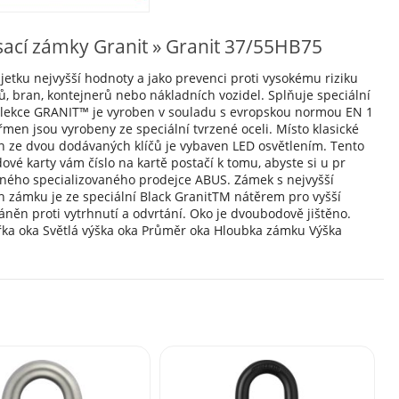
sací zámky Granit » Granit 37/55HB75
u nejvyšší hodnoty a jako prevenci proti vysokému riziku
lů, bran, kontejnerů nebo nákladních vozidel. Splňuje speciální
olekce GRANIT™ je vyroben v souladu s evropskou normou EN 1
men jsou vyrobeny ze speciální tvrzené oceli. Místo klasické
n ze dvou dodávaných klíčů je vybaven LED osvětlením. Tento
é karty vám číslo na kartě postačí k tomu, abyste si u pr
ovaného specializovaného prodejce ABUS. Zámek s nejvyšší
ch zámku je ze speciální Black GranitTM nátěrem pro vyšší
áněn proti vytrhnutí a odvrtání. Oko je dvoubodově jištěno.
ířka oka Světlá výška oka Průměr oka Hloubka zámku Výška