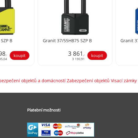
 SZP B
Granit 37/55HB75 SZP B
Granit 3
98
3 861
,-
,-
95,04
3 190,91
bezpečení objektů a domácností Zabezpečení objektů Visací zámky
Platební možnosti