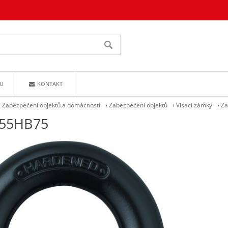
U
KONTAKT
›
Zabezpečení objektů a domácností
›
Zabezpečení objektů
›
Visací zámky
›
Za
/55HB75