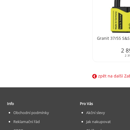
Granit 37/55 S&S
2 8
2 3
zpět na další Za
Info
Pro Vás
Obchodní podmínky
Akční slevy
Reklamační řád
Jak nakupovat