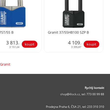
7ST/55 B
Granit 37/55HB100 SZP B
3 813
4 109
,-
,-
3 151,24
3 395,87
 Granit
Rychlý kontakt
shop
4lock.cz,
tel: 773 00 99 88
Prodejna Praha 6, ČSA 21,
tel: 233 310 310