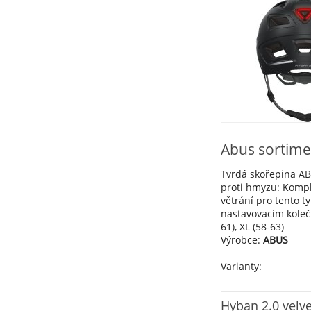
Abus sortime
Tvrdá skořepina ABS
proti hmyzu: Komple
větrání pro tento 
nastavovacím kolečk
61), XL (58-63)
Výrobce:
ABUS
Varianty:
Hyban 2.0 velve