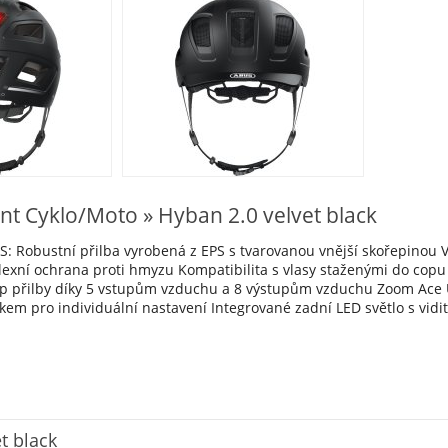
nt Cyklo/Moto » Hyban 2.0 velvet black
: Robustní přilba vyrobená z EPS s tvarovanou vnější skořepinou Vy
xní ochrana proti hmyzu Kompatibilita s vlasy staženými do copu Ve
typ přilby díky 5 vstupům vzduchu a 8 výstupům vzduchu Zoom Ace 
em pro individuální nastavení Integrované zadní LED světlo s vidite
t black