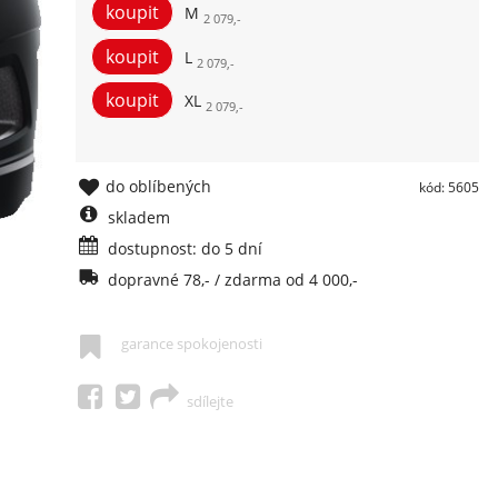
M
2 079,-
L
2 079,-
XL
2 079,-
do oblíbených
kód: 5605
skladem
dostupnost: do 5 dní
dopravné 78,- / zdarma od 4 000,-
garance spokojenosti
sdílejte