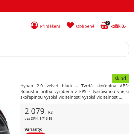
0
Přihlášení
Oblíbené
košík 0,-
sklad
Hyban 2.0 velvet black - Tvrdá skořepina ABS:
Robustní přilba vyrobená z EPS s tvarovanou vnější
skořepinou Vysoká viditelnost: Vysoká viditelnost ...
2 079
,- Kč
bez DPH: 1 718,18
Varianty: