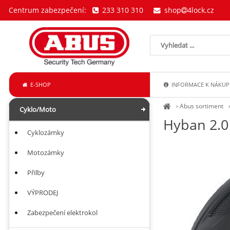
Centrum zabezpečení:
233 310 310
shop
4lock.cz
E-SHOP
INFORMACE K NÁKUP
›
Abus sortiment
Cyklo/Moto
Hyban 2.0 
Cyklozámky
Motozámky
Přilby
VÝPRODEJ
Zabezpečení elektrokol