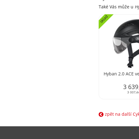
Také Vás může u
Hy
sklad
Hyban 2.0 ACE ve
3 639
3 007,4
zpět na další Cy