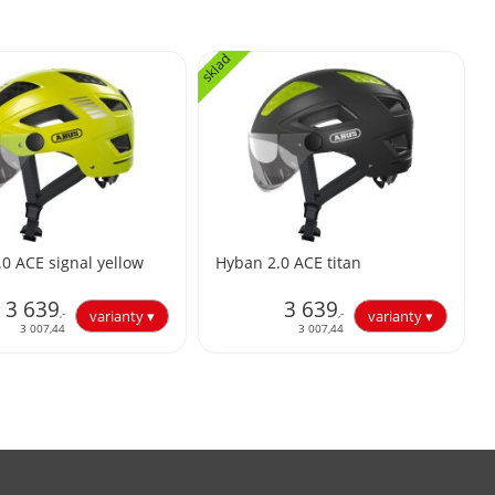
sklad
0 ACE signal yellow
Hyban 2.0 ACE titan
3 639
3 639
,-
,-
3 007,44
3 007,44