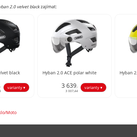
ban 2.0 velvet black
zajímat:
lvet black
Hyban 2.0 ACE polar white
Hyban 2.
3 639
,-
,-
4
3 007,44
klo/Moto