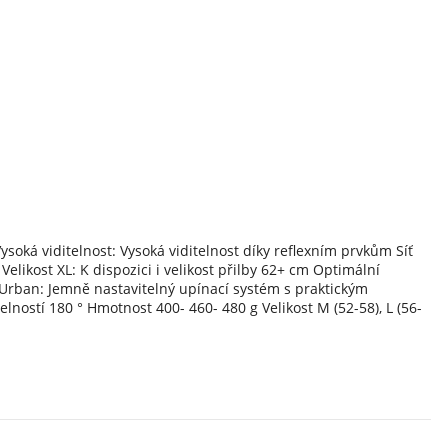
soká viditelnost: Vysoká viditelnost díky reflexním prvkům Síť
likost XL: K dispozici i velikost přilby 62+ cm Optimální
Urban: Jemně nastavitelný upínací systém s praktickým
lností 180 ° Hmotnost 400- 460- 480 g Velikost M (52-58), L (56-