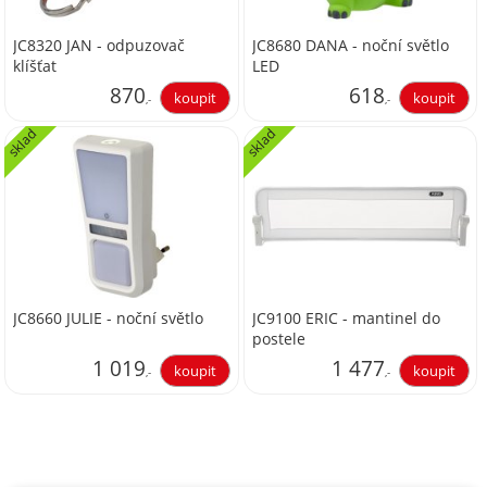
JC8320 JAN - odpuzovač
JC8680 DANA - noční světlo
klíšťat
LED
870
618
,-
,-
sklad
sklad
719,01
510,74
JC8660 JULIE - noční světlo
JC9100 ERIC - mantinel do
postele
1 019
1 477
,-
,-
842,15
1 220,66