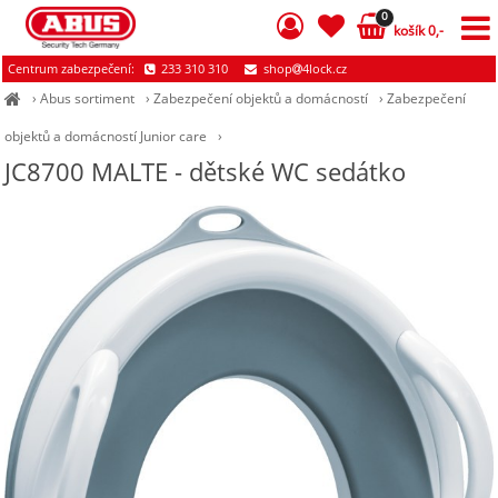
0
košík 0,-
Centrum zabezpečení:
233 310 310
shop
4lock.cz
›
Abus sortiment
›
Zabezpečení objektů a domácností
›
Zabezpečení
objektů a domácností Junior care
›
JC8700 MALTE - dětské WC sedátko