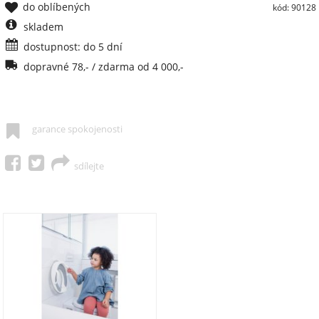
do oblíbených
kód: 90128
skladem
dostupnost: do 5 dní
dopravné 78,- / zdarma od 4 000,-
garance spokojenosti
sdílejte