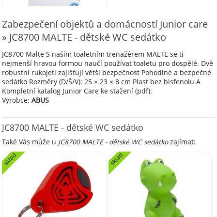
Zabezpečení objektů a domácností Junior care
» JC8700 MALTE - dětské WC sedátko
JC8700 Malte S naším toaletním trenažérem MALTE se ti
nejmenší hravou formou naučí používat toaletu pro dospělé. Dvě
robustní rukojeti zajišťují větší bezpečnost Pohodlné a bezpečné
sedátko Rozměry (D/Š/V): 25 × 23 × 8 cm Plast bez bisfenolu A
Kompletní katalog Junior Care ke stažení (pdf):
Výrobce:
ABUS
JC8700 MALTE - dětské WC sedátko
Také Vás může u
JC8700 MALTE - dětské WC sedátko
zajímat:
sklad
sklad