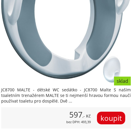
sklad
JC8700 MALTE - dětské WC sedátko - JC8700 Malte S naším
toaletním trenažérem MALTE se ti nejmenší hravou formou naučí
používat toaletu pro dospělé. Dvě ...
597
,- Kč
bez DPH: 493,39