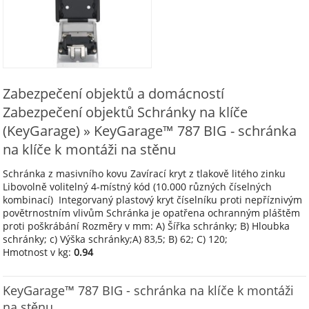
Zabezpečení objektů a domácností
Zabezpečení objektů Schránky na klíče
(KeyGarage) » KeyGarage™ 787 BIG - schránka
na klíče k montáži na stěnu
Schránka z masivního kovu Zavírací kryt z tlakově litého zinku
Libovolně volitelný 4-místný kód (10.000 různých číselných
kombinací) Integorvaný plastový kryt číselníku proti nepříznivým
povětrnostním vlivům Schránka je opatřena ochranným pláštěm
proti poškrábání Rozměry v mm: A) Šířka schránky; B) Hloubka
schránky; c) Výška schránky;A) 83,5; B) 62; C) 120;
Hmotnost v kg:
0.94
KeyGarage™ 787 BIG - schránka na klíče k montáži
na stěnu