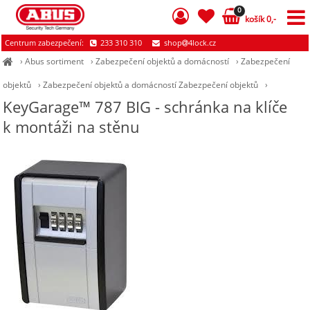
0
košík 0,-
Centrum zabezpečení:
233 310 310
shop
4lock.cz
›
Abus sortiment
›
Zabezpečení objektů a domácností
›
Zabezpečení
objektů
›
Zabezpečení objektů a domácností Zabezpečení objektů
›
KeyGarage™ 787 BIG - schránka na klíče
k montáži na stěnu