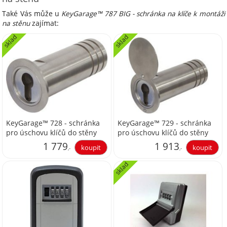
Také Vás může u
KeyGarage™ 787 BIG - schránka na klíče k montáži
na stěnu
zajímat:
sklad
sklad
KeyGarage™ 728 - schránka
KeyGarage™ 729 - schránka
pro úschovu klíčů do stěny
pro úschovu klíčů do stěny
bez krytu
s krytem
1 779
1 913
,-
,-
sklad
1 470,25
1 580,99