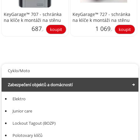
KeyGarage™ 707 - schránka
KeyGarage™ 727 - schránka
na klíče k montáži na stěnu
na klíče k montáži na stěnu
687
1 069
,-
,-
567,77
883,47
Cyklo/Moto
Zabezpečení objektů a domácností
Elektro
Junior care
Lockout Tagout (BOZP)
Polotovary klíčů