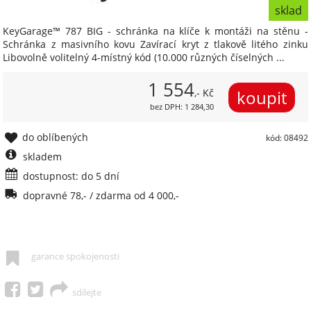
sklad
KeyGarage™ 787 BIG - schránka na klíče k montáži na stěnu -
Schránka z masivního kovu Zavírací kryt z tlakově litého zinku
Libovolně volitelný 4-místný kód (10.000 různých číselných ...
1 554
,- Kč
bez DPH: 1 284,30
do oblíbených
kód: 08492
skladem
dostupnost: do 5 dní
dopravné 78,- / zdarma od 4 000,-
garance spokojenosti
sdílejte