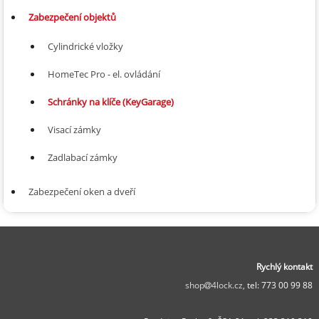
Zabezpečení objektů
Cylindrické vložky
HomeTec Pro - el. ovládání
Schránky na klíče (KeyGarage)
Visací zámky
Zadlabací zámky
Zabezpečení oken a dveří
Rychlý kontakt
shop
4lock.cz,
tel: 773 00 99 88