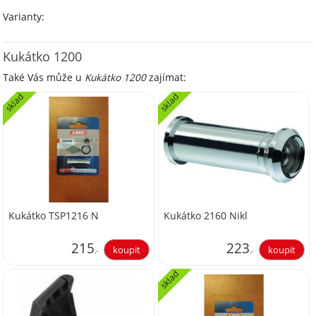
Varianty:
Kukátko 1200
Také Vás může u
Kukátko 1200
zajímat:
sklad
sklad
Kukátko TSP1216 N
Kukátko 2160 Nikl
215
223
,-
,-
sklad
177,69
184,30