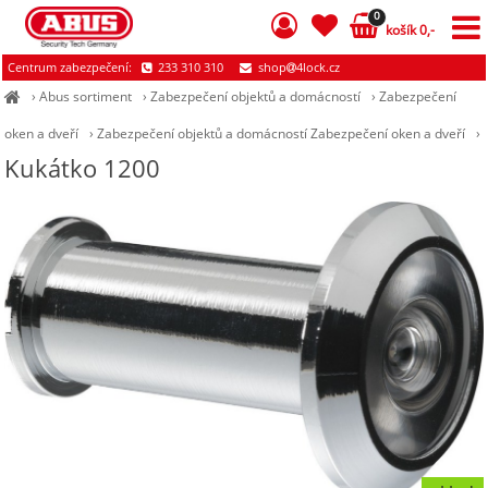
0
košík 0,-
Centrum zabezpečení:
233 310 310
shop
4lock.cz
›
Abus sortiment
›
Zabezpečení objektů a domácností
›
Zabezpečení
oken a dveří
›
Zabezpečení objektů a domácností Zabezpečení oken a dveří
›
Kukátko 1200