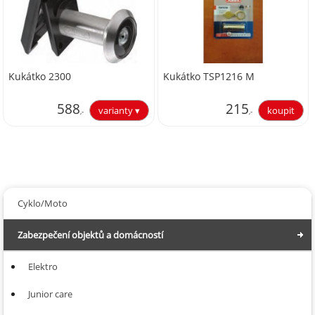
Kukátko 2300
Kukátko TSP1216 M
588
215
,-
,-
485,95
177,69
Cyklo/Moto
Zabezpečení objektů a domácností
Elektro
Junior care