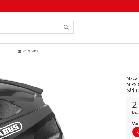
U
KONTAKT
Macat
MIPS 
pádu S
2
bez 
Var