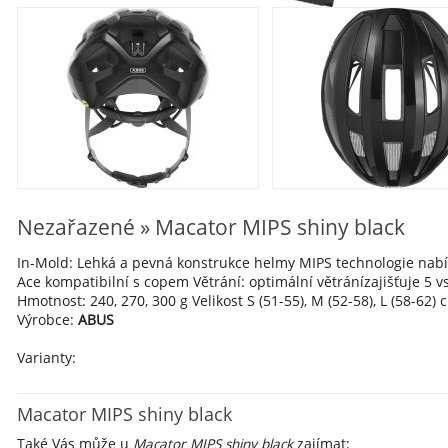
Nezařazené » Macator MIPS shiny black
In-Mold: Lehká a pevná konstrukce helmy MIPS technologie nab
Ace kompatibilní s copem Větrání: optimální větránízajišťuje 5
Hmotnost: 240, 270, 300 g Velikost S (51-55), M (52-58), L (58-62) 
Výrobce:
ABUS
Varianty:
Macator MIPS shiny black
Také Vás může u
Macator MIPS shiny black
zajímat: