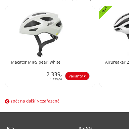
sklad
Macator MIPS pearl white
AirBreaker 2
2 339
,-
1 933,06
zpět na další Nezařazené
Info
Pro Vás