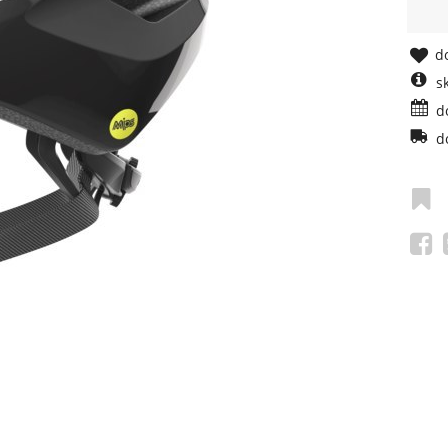
do
s
d
d