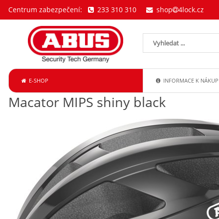
Centrum zabezpečení:
233 310 310
shop
4lock.cz
E-SHOP
INFORMACE K NÁKUP
Macator MIPS shiny black