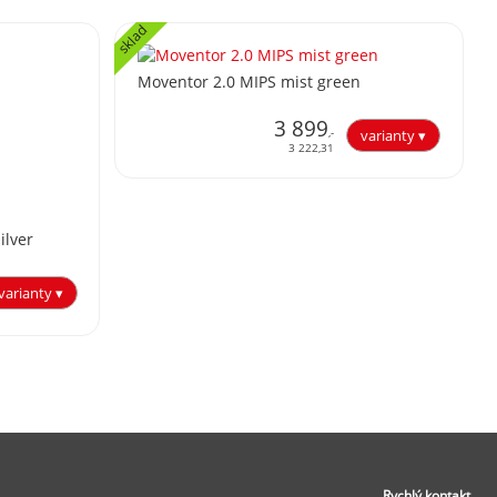
sklad
Moventor 2.0 MIPS mist green
3 899
,-
3 222,31
ilver
Rychlý kontakt