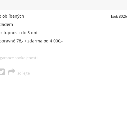
 oblíbených
kód: 8026
kladem
ostupnost: do 5 dní
opravné 78,- / zdarma od 4 000,-
garance spokojenosti
sdílejte