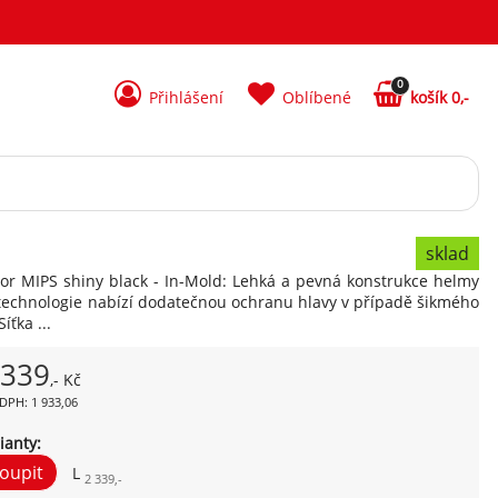
0
Přihlášení
Oblíbené
košík 0,-
sklad
or MIPS shiny black - In-Mold: Lehká a pevná konstrukce helmy
technologie nabízí dodatečnou ochranu hlavy v případě šikmého
íťka ...
 339
,- Kč
DPH: 1 933,06
ianty:
L
2 339,-