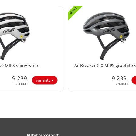
sklad
.0 MIPS shiny white
AirBreaker 2.0 MIPS graphite s
9 239
9 239
,-
,-
7 635,54
7 635,54
Platební možnosti