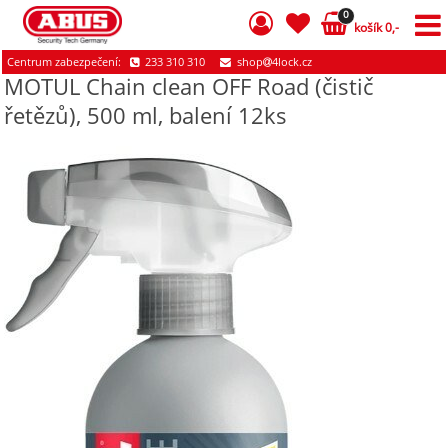
0
košík 0,-
Centrum zabezpečení:
233 310 310
shop
4lock.cz
MOTUL Chain clean OFF Road (čistič
řetězů), 500 ml, balení 12ks