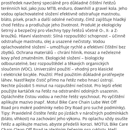
prostředek navržený speciálně pro důkladné čištění řetězů
terénních kol, jako jsou MTB, enduro, downhill a gravel kola. Jeho
vodou oplachovatelné složení efektivně odstraňuje mastnotu,
bláto, písek, prach a další odolné nečistoty, čímž zajišťuje hladký
chod řetězu a prodlužuje jeho životnost. Produkt je ekologicky
šetrný a bezpečný pro všechny typy řetězů včetně O-, X- a Z-
kroužků. Hlavní vlastnosti: Silná rozpouštěcí schopnost – účinně
odstraňuje mastnotu, olej a usazené nečistoty. Vodou
oplachovatelné složení – umožňuje rychlé a efektivní čištění bez
zbytků. Ochrana materiálů – chrání hliník, mosaz a neželezné
kovy před zmatněním. Ekologické složení – biologicky
odbouratelné, bez rozpouštědel a těkavých organických
sloučenin (VOC). Univerzální použití – vhodný pro klasické
i elektrické bicykle. Použití: Před použitím důkladně protřepejte
láhev. Nastříkejte čistič přímo na řetěz nebo hnací ústrojí.
Nechte působit 5 minut na rozpuštění nečistot. Pro lepší efekt
použijte kartáček na řetěz na odstranění odolných usazenin.
Opláchněte čistou vodou a nechte řetěz vyschnout. Po vyčištění
aplikujte mazivo (např. Motul Bike Care Chain Lube Wet Off
Road pro mokré podmínky nebo Dry Road pro suché podmínky).
Tipy: Pravidelně čistěte řetěz po jízdách v náročných podmínkách
(bláto, vlhkost) na zachování jeho výkonu. Po oplachu vždy osušte
řetěz a aplikujte mazivo, abyste předešli korozi. MOTUL Bike Care
Chain Clean Off Road je ideálním řešením pro cyklisty, kteří