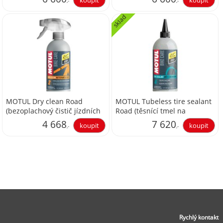
,-
,-
sklad
5 454,55
5 454,55
MOTUL Dry clean Road
MOTUL Tubeless tire sealant
(bezoplachový čistič jízdních
Road (těsnící tmel na
kol), 500 ml, balení 12ks
pneumatiky), 500 ml, balení
4 668
7 620
,-
,-
12ks
3 857,85
6 297,52
Rychlý kontakt