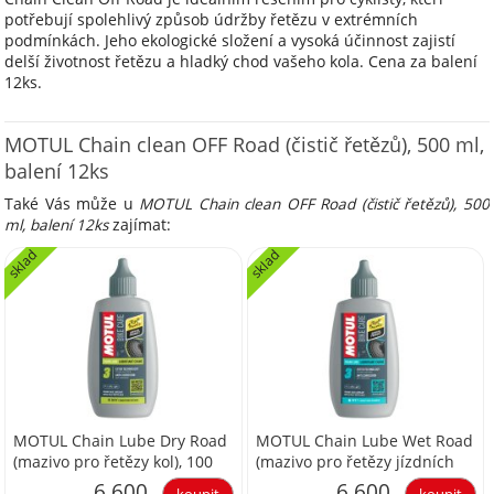
potřebují spolehlivý způsob údržby řetězu v extrémních
podmínkách. Jeho ekologické složení a vysoká účinnost zajistí
delší životnost řetězu a hladký chod vašeho kola. Cena za balení
12ks.
MOTUL Chain clean OFF Road (čistič řetězů), 500 ml,
balení 12ks
Také Vás může u
MOTUL Chain clean OFF Road (čistič řetězů), 500
ml, balení 12ks
zajímat:
sklad
sklad
MOTUL Chain Lube Dry Road
MOTUL Chain Lube Wet Road
(mazivo pro řetězy kol), 100
(mazivo pro řetězy jízdních
ml, balení 24ks
kol), 100 ml, balení 24ks
6 600
6 600