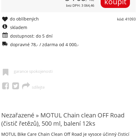
bez DPH: 3 064,46
do oblíbených
kód: 41093
skladem
dostupnost: do 5 dní
dopravné 78,- / zdarma od 4 000,-
garance spokojenosti
sdílejte
Nezařazené » MOTUL Chain clean OFF Road
(čistič řetězů), 500 ml, balení 12ks
MOTUL Bike Care Chain Clean Off Road je vysoce účinný čisticí