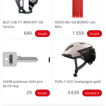
BLO CUB IT1 BRACKET OE
6055C/60 red BORDO Lite
Service
Mini
649
1 559
,-
,-
536,36
1 288,43
02698 polotovar klíče pro
PURL-Y ACE champagne gold
85/70 levý
29
3 639
,-
,-
23,97
3 007,44