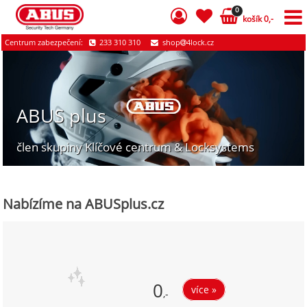
0
košík 0,-
Centrum zabezpečení:
233 310 310
shop
4lock.cz
ABUS plus
člen skupiny Klíčové centrum & Locksystems
Nabízíme na ABUSplus.cz
0
více »
,-