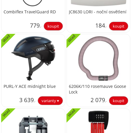
Combiflex TravelGuard RD
JC8630 LORI - noční osvětlení
779
184
,-
,-
sklad
sklad
643,80
152,07
PURL-Y ACE midnight blue
6206K/110 rosemauve Goose
Lock
3 639
2 079
,-
,-
sklad
sklad
3 007,44
1 718,18