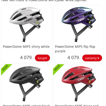
PowerDome MIPS shiny white
PowerDome MIPS flip flop
purple
4 079
4 079
,-
,-
sklad
sklad
3 371,07
3 371,07
PowerDome MIPS velvet black
PowerDome MIPS blaze red