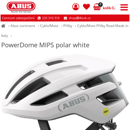
0
košík 0,-
Centrum zabezpečení:
233 310 310
shop
4lock.cz
›
Abus sortiment
›
Cyklo/Moto
›
Přilby
›
Cyklo/Moto Přilby Road Made in
Italy
›
PowerDome MIPS polar white