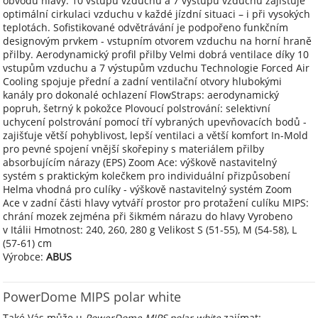
obvodu hlavy. 10 vstupů vzduchu a 7 výstupů vzduchu zajišťuje
optimální cirkulaci vzduchu v každé jízdní situaci – i při vysokých
teplotách. Sofistikované odvětrávání je podpořeno funkčním
designovým prvkem - vstupním otvorem vzduchu na horní hraně
přilby. Aerodynamický profil přilby Velmi dobrá ventilace díky 10
vstupům vzduchu a 7 výstupům vzduchu Technologie Forced Air
Cooling spojuje přední a zadní ventilační otvory hlubokými
kanály pro dokonalé ochlazení FlowStraps: aerodynamický
popruh, šetrný k pokožce Plovoucí polstrování: selektivní
uchycení polstrování pomocí tří vybraných upevňovacích bodů -
zajišťuje větší pohyblivost, lepší ventilaci a větší komfort In-Mold
pro pevné spojení vnější skořepiny s materiálem přilby
absorbujícím nárazy (EPS) Zoom Ace: výškově nastavitelný
systém s praktickým kolečkem pro individuální přizpůsobení
Helma vhodná pro culíky - výškově nastavitelný systém Zoom
Ace v zadní části hlavy vytváří prostor pro protažení culíku MIPS:
chrání mozek zejména při šikmém nárazu do hlavy Vyrobeno
v Itálii Hmotnost: 240, 260, 280 g Velikost S (51-55), M (54-58), L
(57-61) cm
Výrobce:
ABUS
PowerDome MIPS polar white
Také Vás může u
PowerDome MIPS polar white
zajímat: