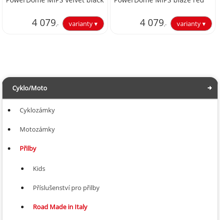
4 079
4 079
,-
,-
3 371,07
3 371,07
Cyklo/Moto
Cyklozámky
Motozámky
Přilby
Kids
Příslušenství pro přilby
Road Made in Italy