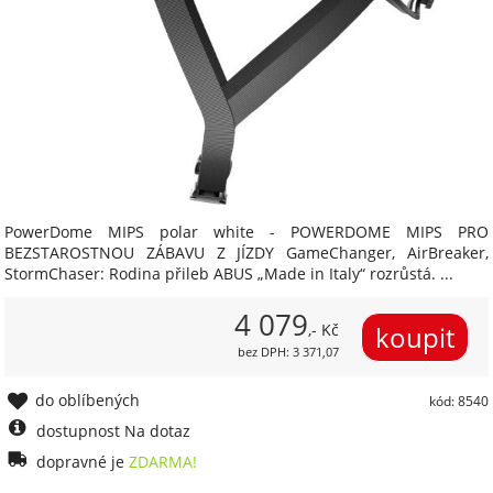
PowerDome MIPS polar white - POWERDOME MIPS PRO
BEZSTAROSTNOU ZÁBAVU Z JÍZDY GameChanger, AirBreaker,
StormChaser: Rodina přileb ABUS „Made in Italy“ rozrůstá. ...
4 079
,- Kč
bez DPH: 3 371,07
do oblíbených
kód: 8540
dostupnost Na dotaz
dopravné je
ZDARMA!