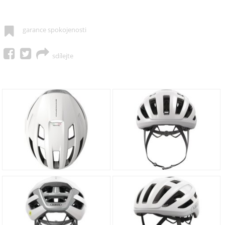
garance spokojenosti
sdílejte