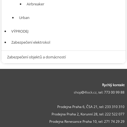
Airbreaker
Urban
VÝPRODEJ
Zabezpečení elektrokol
Zabezpečení objektů a domácností
Rychlý kontakt
shop
4lock.cz,
tel: 773 00 99 88
Prodejna Praha 6, ČSA 21,
tel: 233 310 310
Prodejna Praha 2, Korunní 28,
tel: 222 522 077
Prodejna Renesance Praha 10, tel:
271 74 29 29