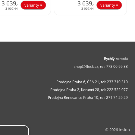
3 639
3 639
,-
,-
3 007,44
3 007,44
Rychlý kontakt
shop
4lock.cz,
tel: 773 00 99 88
Prodejna Praha 6, ČSA 21,
tel: 233 310 310
Prodejna Praha 2, Korunní 28,
tel: 222 522 077
Prodejna Renesance Praha 10, tel:
271 74 29 29
© 2026 Insion