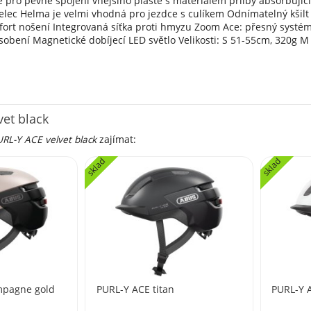
e pro pevné spojení vnějšího pláště s materiálem přilby absorbujíc
elec Helma je velmi vhodná pro jezdce s culíkem Odnímatelný kšilt
ort nošení Integrovaná síťka proti hmyzu Zoom Ace: přesný systé
ůsobení Magnetické dobíjecí LED světlo Velikosti: S 51-55cm, 320g 
vet black
RL-Y ACE velvet black
zajímat:
sklad
sklad
mpagne gold
PURL-Y ACE titan
PURL-Y A