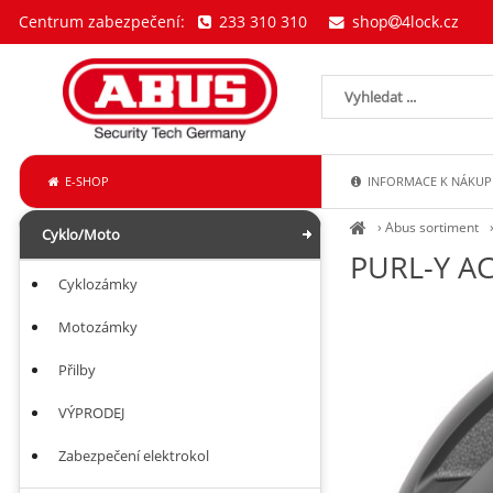
Centrum zabezpečení:
233 310 310
shop
4lock.cz
E-SHOP
INFORMACE K NÁKUP
›
Abus sortiment
Cyklo/Moto
PURL-Y AC
Cyklozámky
Motozámky
Přilby
VÝPRODEJ
Zabezpečení elektrokol