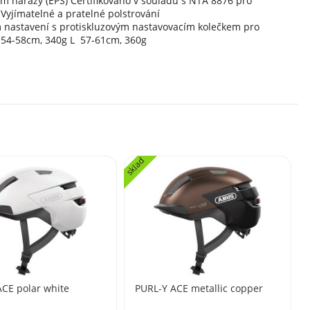
ím nárazy (EPS) Certifikováno v souladu s NTA 8876 pro
 Vyjímatelné a pratelné polstrování
m nastavení s protiskluzovým nastavovacím kolečkem pro
M 54-58cm, 340g L 57-61cm, 360g
sklad
CE polar white
PURL-Y ACE metallic copper