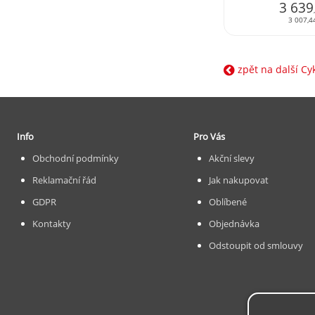
3 639
3 007,4
zpět na další Cy
Info
Pro Vás
Obchodní podmínky
Akční slevy
Reklamační řád
Jak nakupovat
GDPR
Oblíbené
Kontakty
Objednávka
Odstoupit od smlouvy