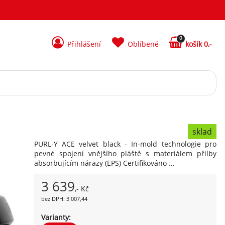
0
Přihlášení
Oblíbené
košík 0,-
sklad
PURL-Y ACE velvet black - In-mold technologie pro
pevné spojení vnějšího pláště s materiálem přilby
absorbujícím nárazy (EPS) Certifikováno ...
3 639
,- Kč
bez DPH: 3 007,44
Varianty: