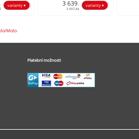
3 639
,-
,-
4
3 007,44
klo/Moto
Platební možnosti