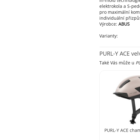
In-mold technologi
elektrokola a S-ped
pro maximální komf
individuální přizp
Výrobce:
ABUS
Varianty:
PURL-Y ACE vel
Také Vás může u
PU
PURL-Y ACE cha