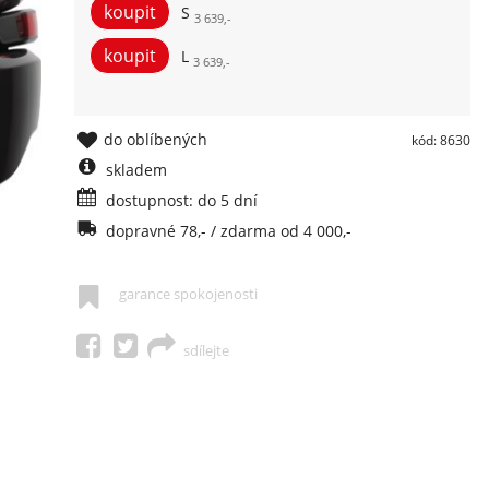
S
3 639,-
L
3 639,-
do oblíbených
kód: 8630
skladem
dostupnost: do 5 dní
dopravné 78,- / zdarma od 4 000,-
garance spokojenosti
sdílejte