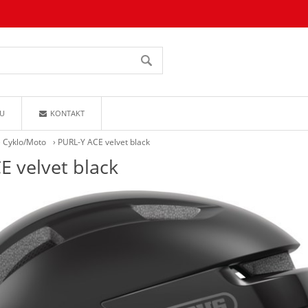
U
KONTAKT
›
Cyklo/Moto
›
PURL-Y ACE velvet black
E velvet black