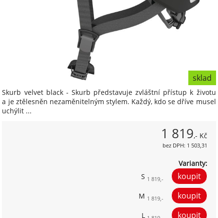
sklad
Skurb velvet black - Skurb představuje zvláštní přístup k životu
a je ztělesněn nezaměnitelným stylem. Každý, kdo se dříve musel
uchýlit ...
1 819
,- Kč
bez DPH: 1 503,31
Varianty:
S
1 819,-
M
1 819,-
L
1 819,-