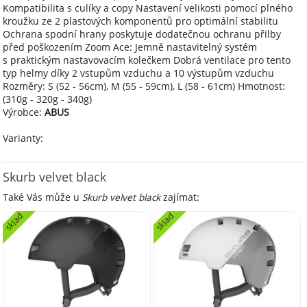
Kompatibilita s culíky a copy Nastavení velikosti pomocí plného
kroužku ze 2 plastových komponentů pro optimální stabilitu
Ochrana spodní hrany poskytuje dodatečnou ochranu přilby
před poškozením Zoom Ace: Jemně nastavitelný systém
s praktickým nastavovacím kolečkem Dobrá ventilace pro tento
typ helmy díky 2 vstupům vzduchu a 10 výstupům vzduchu
Rozměry: S (52 - 56cm), M (55 - 59cm), L (58 - 61cm) Hmotnost:
(310g - 320g - 340g)
Výrobce:
ABUS
Varianty:
Skurb velvet black
Také Vás může u
Skurb velvet black
zajímat:
sklad
sklad