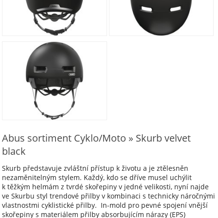
Abus sortiment Cyklo/Moto » Skurb velvet
black
Skurb představuje zvláštní přístup k životu a je ztělesněn
nezaměnitelným stylem. Každý, kdo se dříve musel uchýlit
k těžkým helmám z tvrdé skořepiny v jedné velikosti, nyní najde
ve Skurbu styl trendové přilby v kombinaci s technicky náročnými
vlastnostmi cyklistické přilby. In-mold pro pevné spojení vnější
skořepiny s materiálem přilby absorbujícím nárazy (EPS)