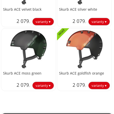
Skurb ACE velvet black
Skurb ACE silver white
2 079
2 079
,-
,-
sklad
1 718,18
1 718,18
Skurb ACE moss green
Skurb ACE goldfish orange
2 079
2 079
,-
,-
1 718,18
1 718,18