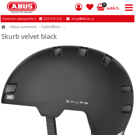
0
košík 0,-
Centrum zabezpečení:
233 310 310
shop
4lock.cz
›
Abus sortiment
›
Cyklo/Moto
›
Skurb velvet black