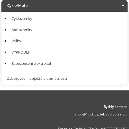
Cyklo/Moto
Cyklozámky
Motozámky
Přilby
VÝPRODEJ
Zabezpečení elektrokol
Zabezpečení objektů a domácností
Rychlý kontakt
shop
4lock.cz,
tel: 773 00 99 88
Prodejna Praha 6, ČSA 21,
tel: 233 310 310