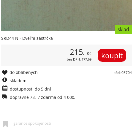
sklad
SRD44 N - Dveřní zástrčka
215
,- Kč
bez DPH: 177,69
do oblíbených
kód: 03704
skladem
dostupnost: do 5 dní
dopravné 78,- / zdarma od 4 000,-
garance spokojenosti