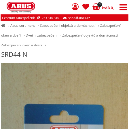
0
košík 0,-
Centrum zabezpečení:
233 310 310
shop
4lock.cz
›
Abus sortiment
›
Zabezpečení objektů a domácností
›
Zabezpečení
oken a dveří
›
Dveřní zabezpečení
›
Zabezpečení objektů a domácností
Zabezpečení oken a dveří
›
SRD44 N