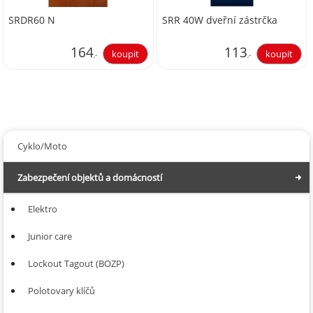
SRDR60 N
SRR 40W dveřní zástrčka
164
113
,-
,-
135,54
93,39
Cyklo/Moto
Zabezpečení objektů a domácností
Elektro
Junior care
Lockout Tagout (BOZP)
Polotovary klíčů