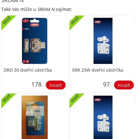
Také Vás může u
SRD44 N
zajímat:
sklad
sklad
DRD 30 dveřní zástrčka
SRR 25W dveřní zástrčka
178
97
,-
,-
sklad
sklad
147,11
80,17