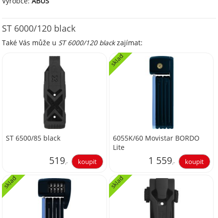
Výrobce:
ABUS
ST 6000/120 black
Také Vás může u
ST 6000/120 black
zajímat:
sklad
ST 6500/85 black
6055K/60 Movistar BORDO
Lite
519
1 559
,-
,-
sklad
sklad
428,93
1 288,43