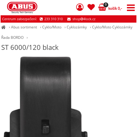
0
košík 0,-
Centrum zabezpečení:
233 310 310
shop
4lock.cz
›
Abus sortiment
›
Cyklo/Moto
›
Cyklozámky
›
Cyklo/Moto Cyklozámky
Řada BORDO
›
ST 6000/120 black