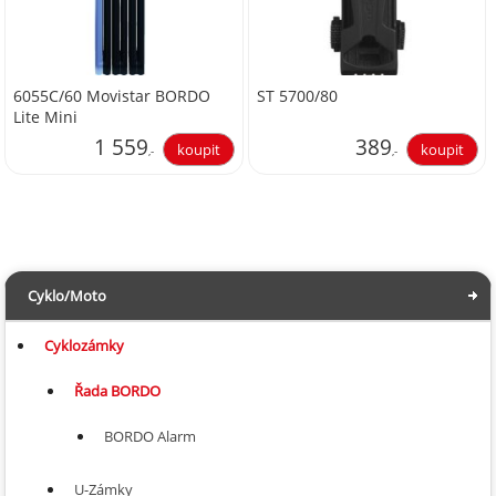
6055C/60 Movistar BORDO
ST 5700/80
Lite Mini
1 559
389
,-
,-
1 288,43
321,49
Cyklo/Moto
Cyklozámky
Řada BORDO
BORDO Alarm
U-Zámky