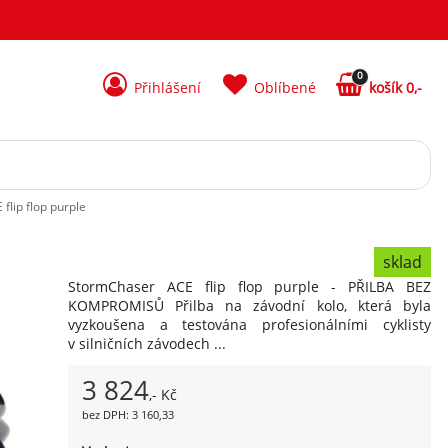
0
Přihlášení
Oblíbené
košík 0,-
flip flop purple
sklad
StormChaser ACE flip flop purple - PŘILBA BEZ
KOMPROMISŮ Přilba na závodní kolo, která byla
vyzkoušena a testována profesionálními cyklisty
v silničních závodech ...
3 824
,- Kč
bez DPH: 3 160,33