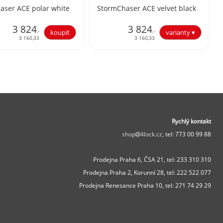
aser ACE polar white
StormChaser ACE velvet black
3 824
3 824
,-
,-
3 160,33
3 160,33
Rychlý kontakt
shop
4lock.cz,
tel: 773 00 99 88
Prodejna Praha 6, ČSA 21,
tel: 233 310 310
Prodejna Praha 2, Korunní 28,
tel: 222 522 077
Prodejna Renesance Praha 10, tel:
271 74 29 29