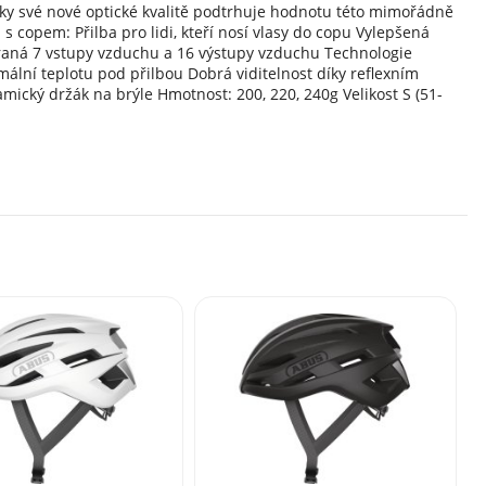
íky své nové optické kvalitě podtrhuje hodnotu této mimořádně
 s copem: Přilba pro lidi, kteří nosí vlasy do copu Vylepšená
aná 7 vstupy vzduchu a 16 výstupy vzduchu Technologie
ální teplotu pod přilbou Dobrá viditelnost díky reflexním
cký držák na brýle Hmotnost: 200, 220, 240g Velikost S (51-