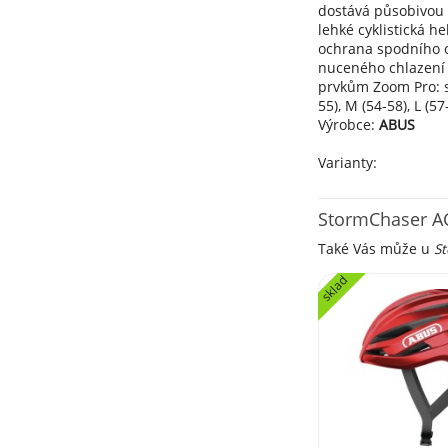
dostává působivou 
lehké cyklistická h
ochrana spodního o
nuceného chlazení v
prvkům Zoom Pro: s
55), M (54-58), L (5
Výrobce:
ABUS
Varianty:
StormChaser ACE
Také Vás může u
St
sklad