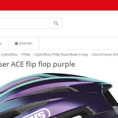
U
KONTAKT
›
Cyklo/Moto
›
Přilby
›
Cyklo/Moto Přilby Road Made in Italy
›
StormChaser ACE 
r ACE flip flop purple