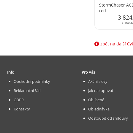
StormChaser AC
red
3 824
3 160,3
zpět na další Cy
Info
Pro Vás
Obchodní podmínky
Akční slevy
Reklamační řád
Jak nakupovat
GDPR
Oblíbené
Kontakty
Objednávka
Odstoupit od smlouvy