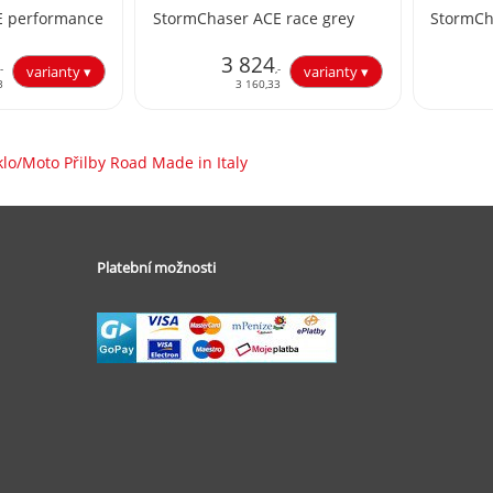
E performance
StormChaser ACE race grey
StormCh
3 824
,-
,-
3
3 160,33
klo/Moto Přilby Road Made in Italy
Platební možnosti