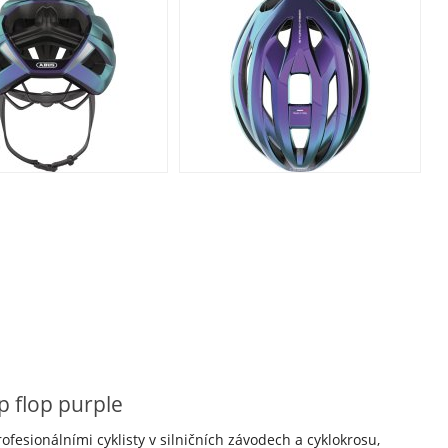
p flop purple
esionálními cyklisty v silničních závodech a cyklokrosu,