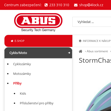
Centrum zabezpečení:
233 310 310
shop
4lock.cz
E-SHOP
INFORMACE K NÁKUP
›
Abus sortiment
Cyklo/Moto
StormChase
Cyklozámky
Motozámky
Přilby
Kids
Příslušenství pro přilby