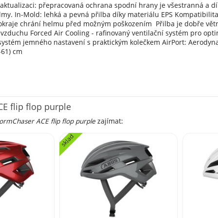
aktualizaci: přepracovaná ochrana spodní hrany je všestranná a d
elmy. In-Mold: lehká a pevná přilba díky materiálu EPS Kompatibilita
kraje chrání helmu před možným poškozením Přilba je dobře větr
zduchu Forced Air Cooling - rafinovaný ventilační systém pro optim
ystém jemného nastavení s praktickým kolečkem AirPort: Aerodynami
7-61) cm
 flip flop purple
ormChaser ACE flip flop purple
zajímat:
sklad