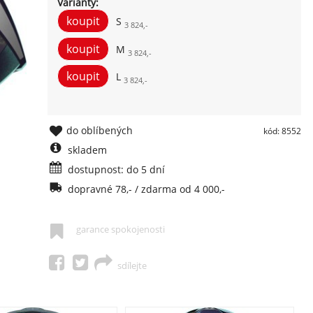
Varianty:
S
3 824,-
M
3 824,-
L
3 824,-
do oblíbených
kód: 8552
skladem
dostupnost: do 5 dní
dopravné 78,- / zdarma od 4 000,-
garance spokojenosti
sdílejte