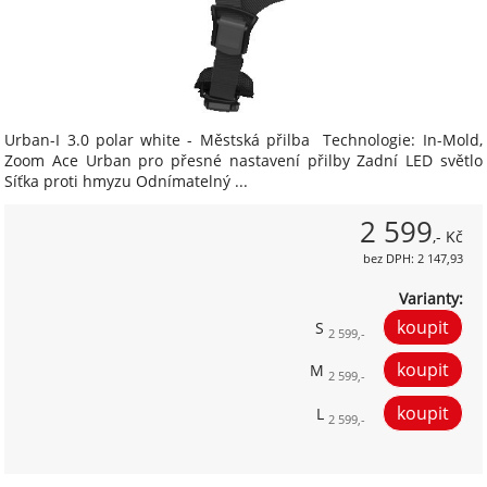
Urban-I 3.0 polar white - Městská přilba Technologie: In-Mold,
Zoom Ace Urban pro přesné nastavení přilby Zadní LED světlo
Síťka proti hmyzu Odnímatelný ...
2 599
,- Kč
bez DPH: 2 147,93
Varianty:
S
2 599,-
M
2 599,-
L
2 599,-