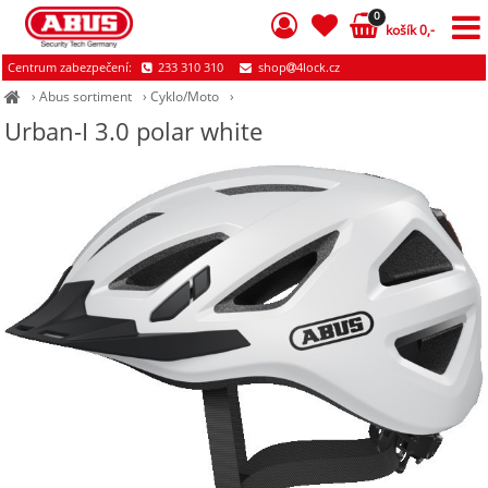
0
košík 0,-
Centrum zabezpečení:
233 310 310
shop
4lock.cz
›
Abus sortiment
›
Cyklo/Moto
›
Urban-I 3.0 polar white