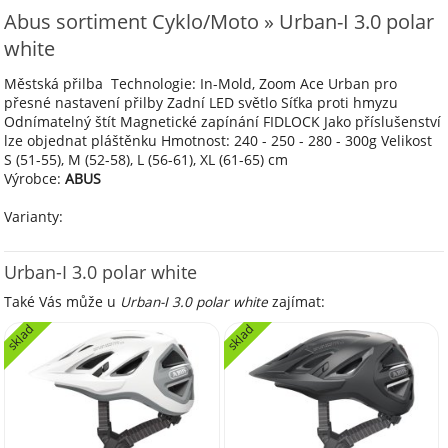
Abus sortiment Cyklo/Moto » Urban-I 3.0 polar
white
Městská přilba Technologie: In-Mold, Zoom Ace Urban pro
přesné nastavení přilby Zadní LED světlo Síťka proti hmyzu
Odnímatelný štít Magnetické zapínání FIDLOCK Jako příslušenství
lze objednat pláštěnku Hmotnost: 240 - 250 - 280 - 300g Velikost
S (51-55), M (52-58), L (56-61), XL (61-65) cm
Výrobce:
ABUS
Varianty:
Urban-I 3.0 polar white
Také Vás může u
Urban-I 3.0 polar white
zajímat:
sklad
sklad