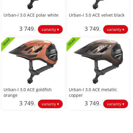
Urban-I 3.0 ACE polar white
Urban-I 3.0 ACE velvet black
3 749
3 749
,-
,-
sklad
sklad
3 098,35
3 098,35
Urban-I 3.0 ACE goldfish
Urban-I 3.0 ACE metallic
orange
copper
3 749
3 749
,-
,-
3 098,35
3 098,35