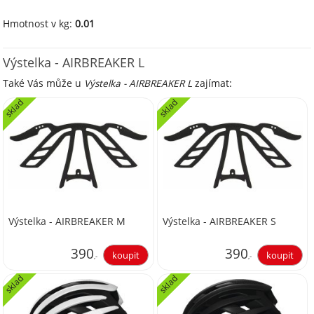
Hmotnost v kg:
0.01
Výstelka - AIRBREAKER L
Také Vás může u
Výstelka - AIRBREAKER L
zajímat:
sklad
sklad
Výstelka - AIRBREAKER M
Výstelka - AIRBREAKER S
390
390
,-
,-
sklad
sklad
322,31
322,31