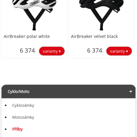
AirBreaker polar white
AirBreaker velvet black
6 374
6 374
,-
,-
5 267,77
5 267,77
Cyklo/Moto
Cyklozámky
Motozámky
Přilby