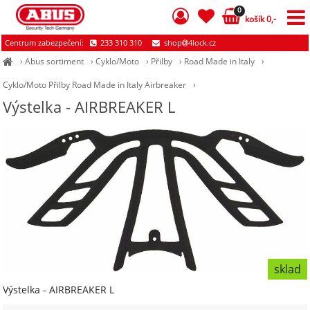
0
košík 0,-
Centrum zabezpečení:
233 310 310
shop
4lock.cz
›
Abus sortiment
›
Cyklo/Moto
›
Přilby
›
Road Made in Italy
›
Cyklo/Moto Přilby Road Made in Italy Airbreaker
›
Výstelka - AIRBREAKER L
sklad
Výstelka - AIRBREAKER L