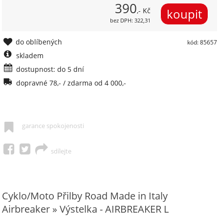
390
,- Kč
bez DPH: 322,31
do oblíbených
kód: 85657
skladem
dostupnost: do 5 dní
dopravné 78,- / zdarma od 4 000,-
garance spokojenosti
sdílejte
Cyklo/Moto Přilby Road Made in Italy
Airbreaker » Výstelka - AIRBREAKER L