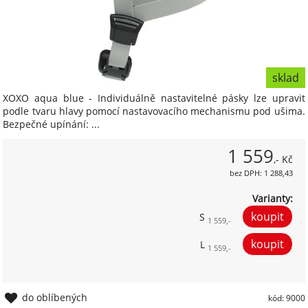
sklad
XOXO aqua blue - Individuálně nastavitelné pásky lze upravit
podle tvaru hlavy pomocí nastavovacího mechanismu pod ušima.
Bezpečné upínání: ...
1 559
,- Kč
bez DPH: 1 288,43
Varianty:
S
1 559,-
L
1 559,-
do oblíbených
kód: 9000