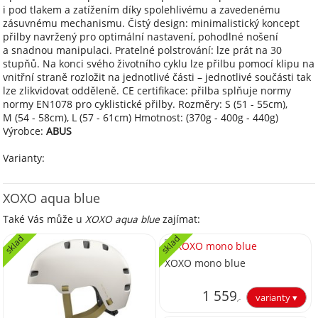
i pod tlakem a zatížením díky spolehlivému a zavedenému
zásuvnému mechanismu. Čistý design: minimalistický koncept
přilby navržený pro optimální nastavení, pohodlné nošení
a snadnou manipulaci. Pratelné polstrování: lze prát na 30
stupňů. Na konci svého životního cyklu lze přilbu pomocí klipu na
vnitřní straně rozložit na jednotlivé části – jednotlivé součásti tak
lze zlikvidovat odděleně. CE certifikace: přilba splňuje normy
normy EN1078 pro cyklistické přilby. Rozměry: S (51 - 55cm),
M (54 - 58cm), L (57 - 61cm) Hmotnost: (370g - 400g - 440g)
Výrobce:
ABUS
Varianty:
XOXO aqua blue
Také Vás může u
XOXO aqua blue
zajímat:
sklad
sklad
XOXO mono blue
1 559
,-