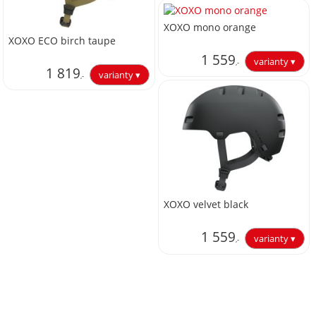
1 288,43
XOXO mono orange
XOXO ECO birch taupe
1 559
,-
1 819
,-
1 288,43
1 503,31
XOXO velvet black
1 559
,-
1 288,43