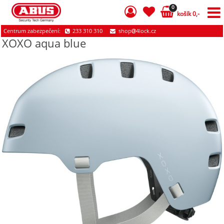
0
košík 0,-
Centrum zabezpečení:
233 310 310
shop
4lock.cz
XOXO aqua blue