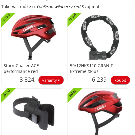
Také Vás může u
YouDrop wildberry red S
zajímat:
sklad
sklad
StormChaser ACE
59/12HKS110 GRANIT
performance red
Extreme XPlus
3 824
6 239
,-
,-
sklad
sklad
3 160,33
5 156,20