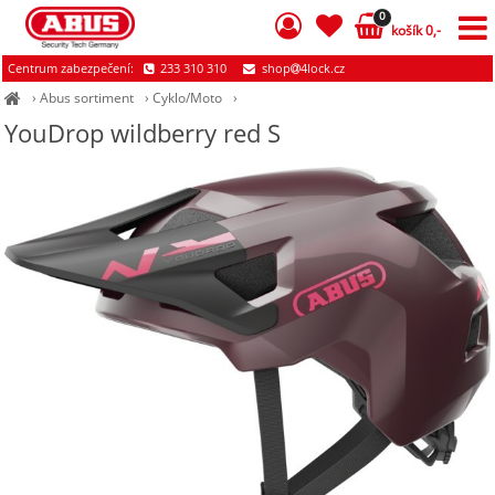
0
košík 0,-
Centrum zabezpečení:
233 310 310
shop
4lock.cz
›
Abus sortiment
›
Cyklo/Moto
›
YouDrop wildberry red S