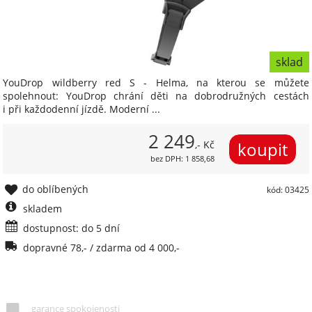
sklad
YouDrop wildberry red S - Helma, na kterou se můžete
spolehnout: YouDrop chrání děti na dobrodružných cestách
i při každodenní jízdě. Moderní ...
2 249
,- Kč
bez DPH: 1 858,68
do oblíbených
kód: 03425
skladem
dostupnost: do 5 dní
dopravné 78,- / zdarma od 4 000,-
garance spokojenosti