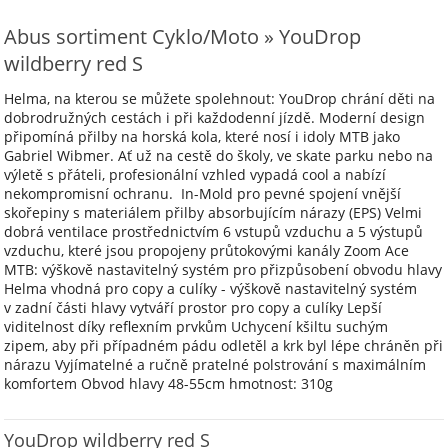
Abus sortiment Cyklo/Moto » YouDrop
wildberry red S
Helma, na kterou se můžete spolehnout: YouDrop chrání děti na
dobrodružných cestách i při každodenní jízdě. Moderní design
připomíná přilby na horská kola, které nosí i idoly MTB jako
Gabriel Wibmer. Ať už na cestě do školy, ve skate parku nebo na
výletě s přáteli, profesionální vzhled vypadá cool a nabízí
nekompromisní ochranu. In-Mold pro pevné spojení vnější
skořepiny s materiálem přilby absorbujícím nárazy (EPS) Velmi
dobrá ventilace prostřednictvím 6 vstupů vzduchu a 5 výstupů
vzduchu, které jsou propojeny průtokovými kanály Zoom Ace
MTB: výškově nastavitelný systém pro přizpůsobení obvodu hlavy
Helma vhodná pro copy a culíky - výškově nastavitelný systém
v zadní části hlavy vytváří prostor pro copy a culíky Lepší
viditelnost díky reflexním prvkům Uchycení kšiltu suchým
zipem, aby při případném pádu odletěl a krk byl lépe chráněn při
nárazu Vyjímatelné a ručně pratelné polstrování s maximálním
komfortem Obvod hlavy 48-55cm hmotnost: 310g
YouDrop wildberry red S