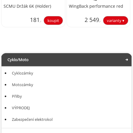
SCMU Držák 6K (Holder)
WingBack performance red
181
2 549
,-
,-
149,59
2 106,61
Cyklo/Moto
Cyklozámky
Motozámky
Přilby
VÝPRODEJ
Zabezpečení elektrokol