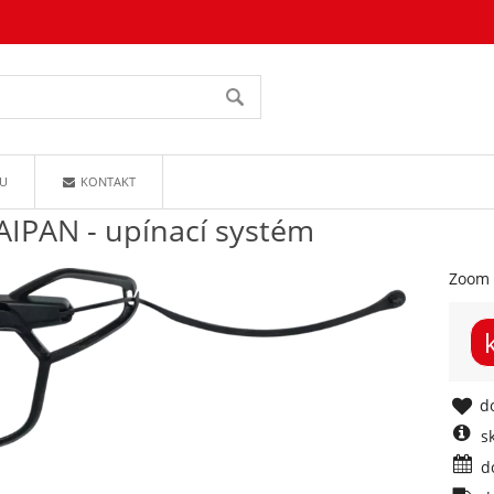
U
KONTAKT
IPAN - upínací systém
Zoom 
do
s
d