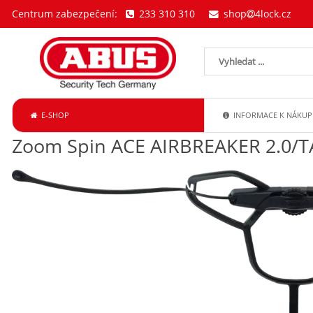
Centrum zabezpečení:
233 310 310
shop
4lock.cz
E-SHOP
INFORMACE K NÁKUP
Zoom Spin ACE AIRBREAKER 2.0/TA