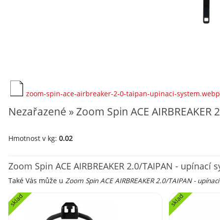
zoom-spin-ace-airbreaker-2-0-taipan-upinaci-system.webp
Nezařazené » Zoom Spin ACE AIRBREAKER 2.
Hmotnost v kg:
0.02
Zoom Spin ACE AIRBREAKER 2.0/TAIPAN - upínací 
Také Vás může u
Zoom Spin ACE AIRBREAKER 2.0/TAIPAN - upínací
sklad
sklad