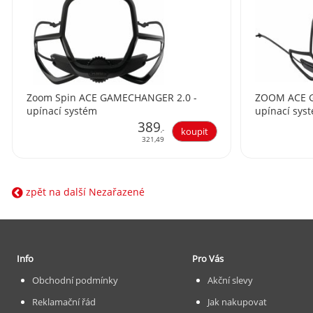
Zoom Spin ACE GAMECHANGER 2.0 -
ZOOM ACE G
upínací systém
upínací sys
389
,-
321,49
zpět na další Nezařazené
Info
Pro Vás
Obchodní podmínky
Akční slevy
Reklamační řád
Jak nakupovat