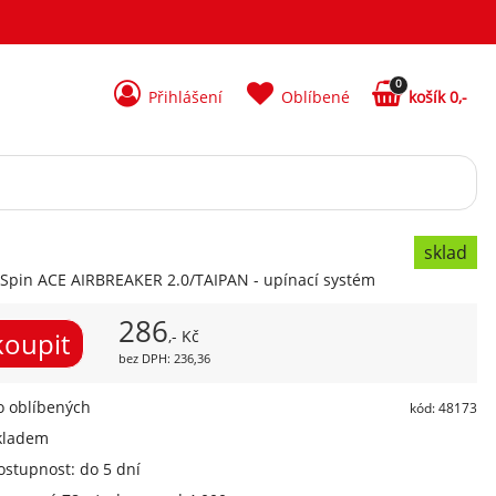
0
Přihlášení
Oblíbené
košík 0,-
sklad
Spin ACE AIRBREAKER 2.0/TAIPAN - upínací systém
286
,- Kč
bez DPH: 236,36
 oblíbených
kód: 48173
kladem
ostupnost: do 5 dní