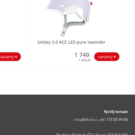
Smiley 3.0 ACE LED pure lavender
1 749
,-
1 445,45
Rychlý kontakt
shop
4lock.cz,
tel: 773 00 99 88
Prodejna Praha 6, ČSA 21,
tel: 233 310 310