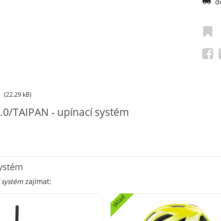
d
(22.29 kB)
0/TAIPAN - upínací systém
systém
 systém
zajímat:
sklad