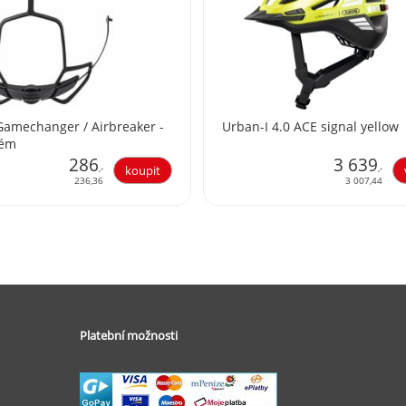
amechanger / Airbreaker -
Urban-I 4.0 ACE signal yellow
tém
286
3 639
,-
,-
236,36
3 007,44
Platební možnosti