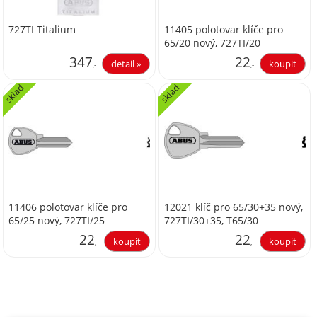
727TI Titalium
11405 polotovar klíče pro
65/20 nový, 727TI/20
347
22
,-
,-
sklad
sklad
286,78
18,18
11406 polotovar klíče pro
12021 klíč pro 65/30+35 nový,
65/25 nový, 727TI/25
727TI/30+35, T65/30
22
22
,-
,-
18,18
18,18