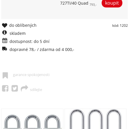
727TI/40 Quad
793,-
do oblíbených
kód: 1202
skladem
dostupnost: do 5 dní
dopravné 78,- / zdarma od 4 000,-
garance spokojenosti
sdílejte