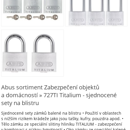
Abus sortiment Zabezpečení objektů
a domácností » 727TI Titalium - sjednocené
sety na blistru
Sjednocené sety zámků balené na blistru • Použití v oblastech
s nižším rizikem krádeže jako jsou tašky, kufry, pouzdra apod. •
Tělo zámku ze speciální slitiny hliníku TITALIUM - zabezpečení
v kombinaci s nízkou hmotností • Oko zámku ze speciální kalené