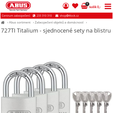
0
košík 0,-
Centrum zabezpečení:
233 310 310
shop
4lock.cz
›
Abus sortiment
›
Zabezpečení objektů a domácností
›
727TI Titalium - sjednocené sety na blistru