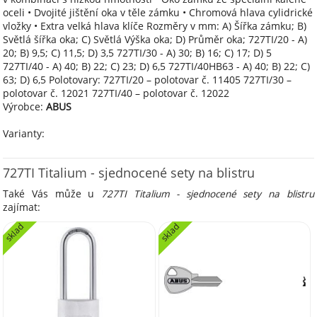
oceli • Dvojité jištění oka v těle zámku • Chromová hlava cylidrické
vložky • Extra velká hlava klíče Rozměry v mm: A) Šířka zámku; B)
Světlá šířka oka; C) Světlá Výška oka; D) Průměr oka; 727TI/20 - A)
20; B) 9,5; C) 11,5; D) 3,5 727TI/30 - A) 30; B) 16; C) 17; D) 5
727TI/40 - A) 40; B) 22; C) 23; D) 6,5 727TI/40HB63 - A) 40; B) 22; C)
63; D) 6,5 Polotovary: 727TI/20 – polotovar č. 11405 727TI/30 –
polotovar č. 12021 727TI/40 – polotovar č. 12022
Výrobce:
ABUS
Varianty:
727TI Titalium - sjednocené sety na blistru
Také Vás může u
727TI Titalium - sjednocené sety na blistru
zajímat:
sklad
sklad