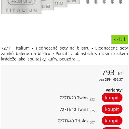
sklad
727TI Titalium - sjednocené sety na blistru - Sjednocené sety
zámků balené na blistru • Použití v oblastech s nižším rizikem
krádeže jako jsou tašky, kufry, pouzdra ...
793
,- Kč
bez DPH: 655,37
Varianty:
727TI/20 Twins
222,-
727TI/40 Twins
425,-
727TI/40 Triples
607,-