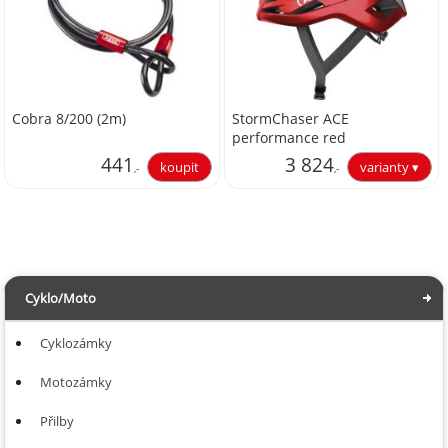
Cobra 8/200 (2m)
StormChaser ACE
performance red
441
3 824
,-
,-
364,46
3 160,33
Cyklo/Moto
Cyklozámky
Motozámky
Přilby