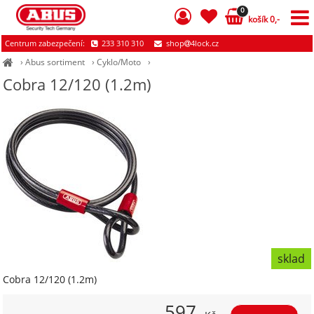
0
košík 0,-
Centrum zabezpečení:
233 310 310
shop
4lock.cz
›
Abus sortiment
›
Cyklo/Moto
›
Cobra 12/120 (1.2m)
sklad
Cobra 12/120 (1.2m)
597