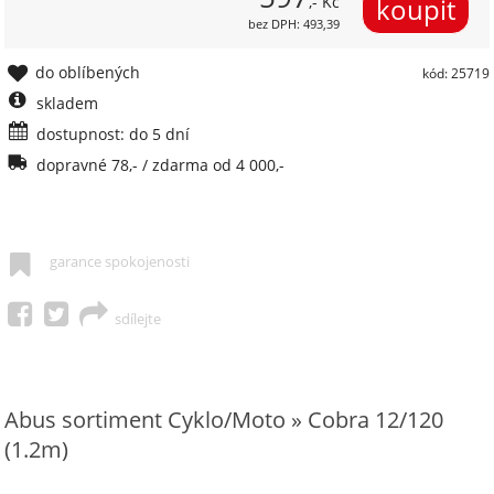
,- Kč
bez DPH: 493,39
do oblíbených
kód: 25719
skladem
dostupnost: do 5 dní
dopravné 78,- / zdarma od 4 000,-
garance spokojenosti
sdílejte
Abus sortiment Cyklo/Moto » Cobra 12/120
(1.2m)