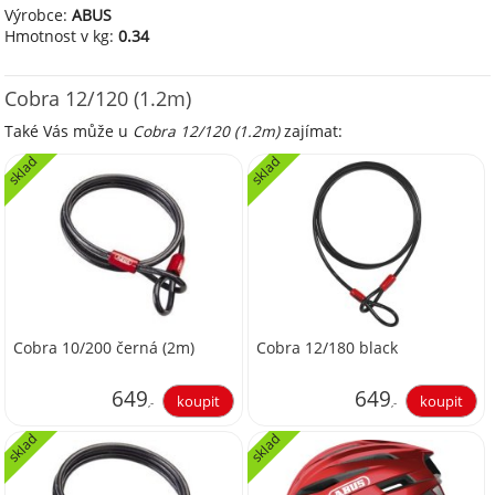
Výrobce:
ABUS
Hmotnost v kg:
0.34
Cobra 12/120 (1.2m)
Také Vás může u
Cobra 12/120 (1.2m)
zajímat:
sklad
sklad
Cobra 10/200 černá (2m)
Cobra 12/180 black
649
649
,-
,-
sklad
sklad
536,36
536,36