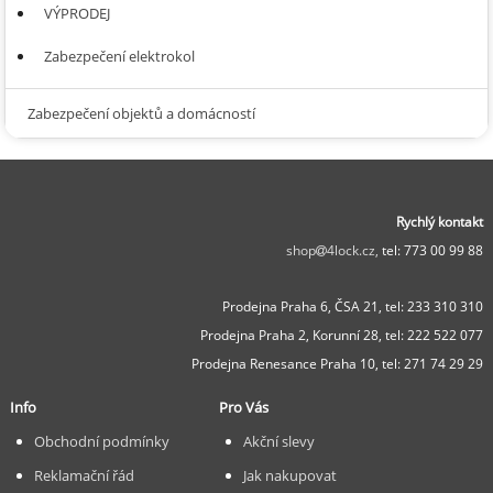
VÝPRODEJ
Zabezpečení elektrokol
Zabezpečení objektů a domácností
Rychlý kontakt
shop
4lock.cz,
tel: 773 00 99 88
Prodejna Praha 6, ČSA 21,
tel: 233 310 310
Prodejna Praha 2, Korunní 28,
tel: 222 522 077
Prodejna Renesance Praha 10, tel:
271 74 29 29
Info
Pro Vás
Obchodní podmínky
Akční slevy
Reklamační řád
Jak nakupovat