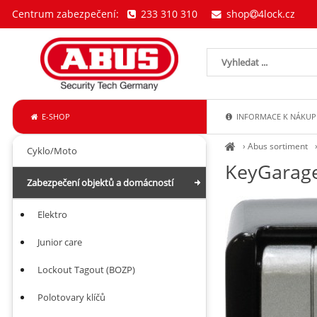
Centrum zabezpečení:
233 310 310
shop
4lock.cz
E-SHOP
INFORMACE K NÁKUP
›
Abus sortiment
Cyklo/Moto
KeyGarage
Zabezpečení objektů a domácností
Elektro
Junior care
Lockout Tagout (BOZP)
Polotovary klíčů