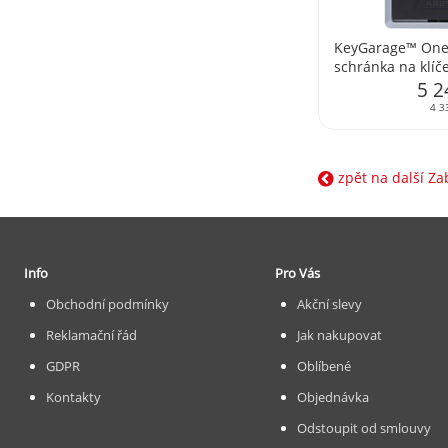
KeyGarage™ One
schránka na klíč
stěnu
5 2
4 3
zpět na další Z
Info
Pro Vás
Obchodní podmínky
Akční slevy
Reklamační řád
Jak nakupovat
GDPR
Oblíbené
Kontakty
Objednávka
Odstoupit od smlouvy