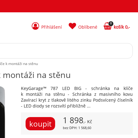
0
Přihlášení
Oblíbené
košík 0,-
íče k montáži na stěnu
k montáži na stěnu
KeyGarage™ 787 LED BIG - schránka na klíče
k montáži na stěnu - Schránka z masivního kovu
Zavírací kryt z tlakově litého zinku Podsvícený číselník
- LED diody se rozsvítí přibližně ...
1 898
,- Kč
bez DPH: 1 568,60