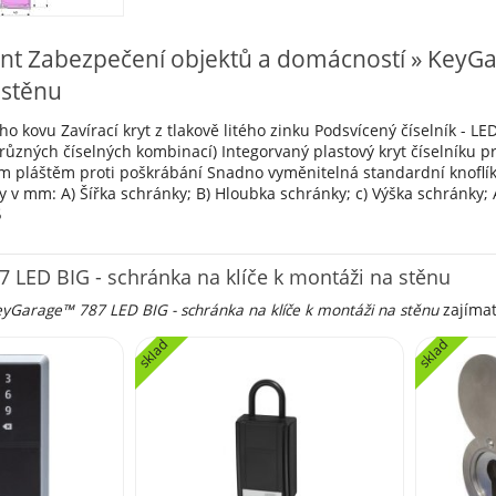
nt Zabezpečení objektů a domácností » KeyGar
 stěnu
o kovu Zavírací kryt z tlakově litého zinku Podsvícený číselník - LED
 různých číselných kombinací) Integorvaný plastový kryt číselníku 
 pláštěm proti poškrábání Snadno vyměnitelná standardní knoflíková
v mm: A) Šířka schránky; B) Hloubka schránky; c) Výška schránky; A)
5
 LED BIG - schránka na klíče k montáži na stěnu
yGarage™ 787 LED BIG - schránka na klíče k montáži na stěnu
zajímat
sklad
sklad