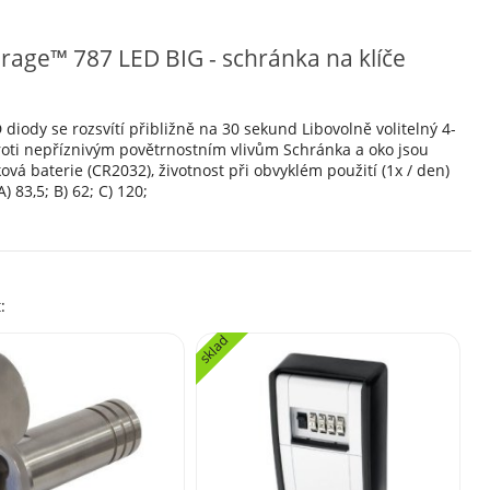
age™ 787 LED BIG - schránka na klíče
 diody se rozsvítí přibližně na 30 sekund Libovolně volitelný 4-
proti nepříznivým povětrnostním vlivům Schránka a oko jsou
 baterie (CR2032), životnost při obvyklém použití (1x / den)
 83,5; B) 62; C) 120;
:
sklad