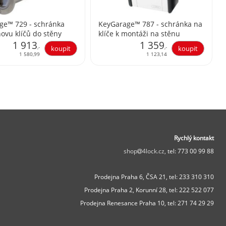
ge™ 729 - schránka
KeyGarage™ 787 - schránka na
ovu klíčů do stěny
klíče k montáži na stěnu
1 913
1 359
,-
,-
1 580,99
1 123,14
Rychlý kontakt
shop
4lock.cz,
tel: 773 00 99 88
Prodejna Praha 6, ČSA 21,
tel: 233 310 310
Prodejna Praha 2, Korunní 28,
tel: 222 522 077
Prodejna Renesance Praha 10, tel:
271 74 29 29