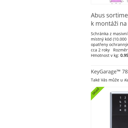
Abus sortime
k montáži na
Schránka z masivníh
místný kód (10.000
opatřeny ochranným
cca 2 roky Rozměry 
Hmotnost v kg:
0.9
KeyGarage™ 787
Také Vás může u
Ke
sklad