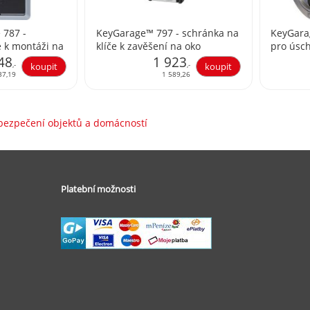
 787 -
KeyGarage™ 797 - schránka na
KeyGara
e k montáži na
klíče k zavěšení na oko
pro úsch
48
1 923
s krytem
,-
,-
37,19
1 589,26
abezpečení objektů a domácností
Platební možnosti