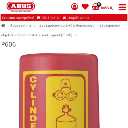
0
košík 0,-
Centrum zabezpečení:
233 310 310
shop
4lock.cz
›
Abus sortiment
›
Zabezpečení objektů a domácností
›
Zabezpečení
objektů a domácností Lockout Tagout (BOZP)
›
P606