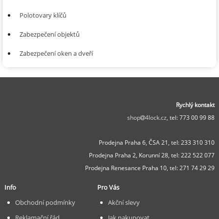
Polotovary klíčů
Zabezpečení objektů
Zabezpečení oken a dveří
Rychlý kontakt
shop
4lock.cz,
tel: 773 00 99 88
Prodejna Praha 6, ČSA 21,
tel: 233 310 310
Prodejna Praha 2, Korunní 28,
tel: 222 522 077
Prodejna Renesance Praha 10, tel:
271 74 29 29
Info
Pro Vás
Obchodní podmínky
Akční slevy
Reklamační řád
Jak nakupovat