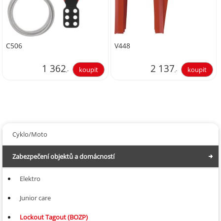
C506
V448
1 362
2 137
,-
,-
1 125,62
1 766,12
Cyklo/Moto
Zabezpečení objektů a domácností
Elektro
Junior care
Lockout Tagout (BOZP)