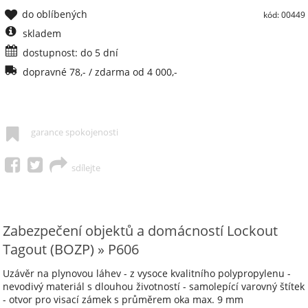
do oblíbených
kód: 00449
skladem
dostupnost: do 5 dní
dopravné 78,- / zdarma od 4 000,-
garance spokojenosti
sdílejte
Zabezpečení objektů a domácností Lockout
Tagout (BOZP) » P606
Uzávěr na plynovou láhev - z vysoce kvalitního polypropylenu -
nevodivý materiál s dlouhou životností - samolepící varovný štítek
- otvor pro visací zámek s průměrem oka max. 9 mm