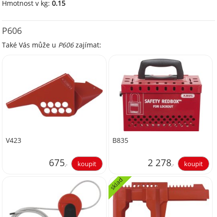
Hmotnost v kg:
0.15
P606
Také Vás může u
P606
zajímat:
V423
B835
675
2 278
,-
,-
sklad
557,85
1 882,64