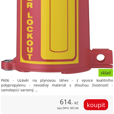
sklad
P606 - Uzávěr na plynovou láhev - z vysoce kvalitního
polypropylenu - nevodivý materiál s dlouhou životností -
samolepící varovný ...
614
,- Kč
bez DPH: 507,44