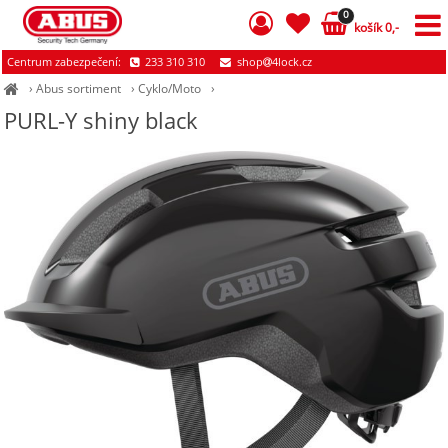
0
košík 0,-
Centrum zabezpečení:
233 310 310
shop
4lock.cz
›
Abus sortiment
›
Cyklo/Moto
›
PURL-Y shiny black