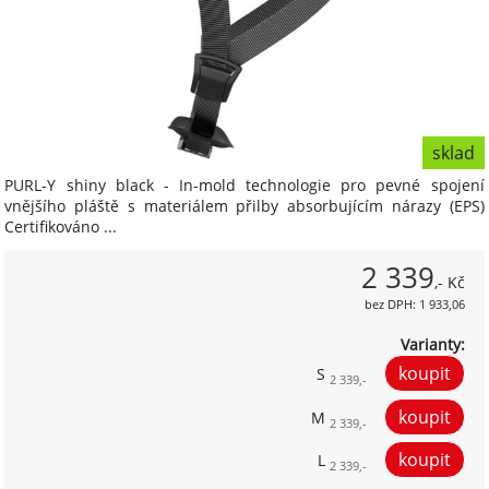
sklad
PURL-Y shiny black - In-mold technologie pro pevné spojení
vnějšího pláště s materiálem přilby absorbujícím nárazy (EPS)
Certifikováno ...
2 339
,- Kč
bez DPH: 1 933,06
Varianty:
S
2 339,-
M
2 339,-
L
2 339,-