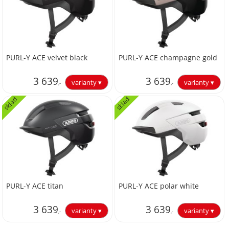
PURL-Y ACE velvet black
PURL-Y ACE champagne gold
3 639
3 639
,-
,-
sklad
sklad
3 007,44
3 007,44
PURL-Y ACE titan
PURL-Y ACE polar white
3 639
3 639
,-
,-
3 007,44
3 007,44