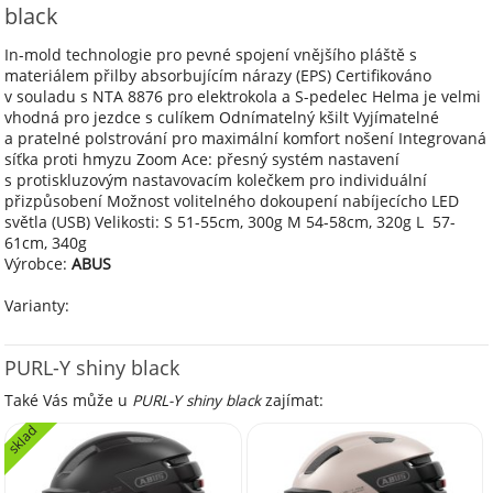
black
In-mold technologie pro pevné spojení vnějšího pláště s
materiálem přilby absorbujícím nárazy (EPS) Certifikováno
v souladu s NTA 8876 pro elektrokola a S-pedelec Helma je velmi
vhodná pro jezdce s culíkem Odnímatelný kšilt Vyjímatelné
a pratelné polstrování pro maximální komfort nošení Integrovaná
síťka proti hmyzu Zoom Ace: přesný systém nastavení
s protiskluzovým nastavovacím kolečkem pro individuální
přizpůsobení Možnost volitelného dokoupení nabíjecícho LED
světla (USB) Velikosti: S 51-55cm, 300g M 54-58cm, 320g L 57-
61cm, 340g
Výrobce:
ABUS
Varianty:
PURL-Y shiny black
Také Vás může u
PURL-Y shiny black
zajímat:
sklad