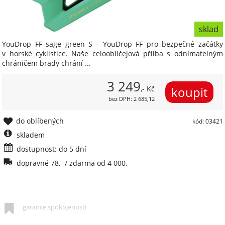
sklad
YouDrop FF sage green S - YouDrop FF pro bezpečné začátky
v horské cyklistice. Naše celoobličejová přilba s odnímatelným
chráničem brady chrání ...
3 249
,- Kč
bez DPH: 2 685,12
do oblíbených
kód: 03421
skladem
dostupnost: do 5 dní
dopravné 78,- / zdarma od 4 000,-
garance spokojenosti