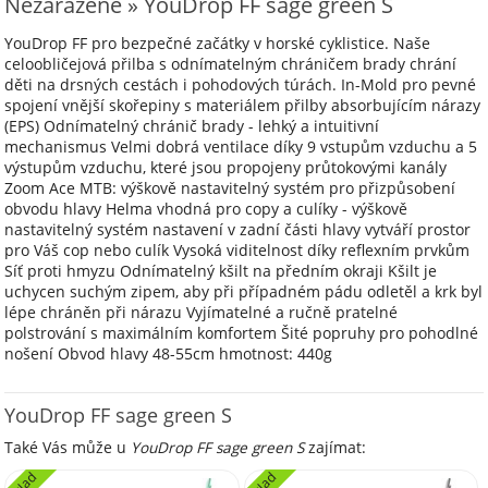
Nezařazené » YouDrop FF sage green S
YouDrop FF pro bezpečné začátky v horské cyklistice. Naše
celoobličejová přilba s odnímatelným chráničem brady chrání
děti na drsných cestách i pohodových túrách. In-Mold pro pevné
spojení vnější skořepiny s materiálem přilby absorbujícím nárazy
(EPS) Odnímatelný chránič brady - lehký a intuitivní
mechanismus Velmi dobrá ventilace díky 9 vstupům vzduchu a 5
výstupům vzduchu, které jsou propojeny průtokovými kanály
Zoom Ace MTB: výškově nastavitelný systém pro přizpůsobení
obvodu hlavy Helma vhodná pro copy a culíky - výškově
nastavitelný systém nastavení v zadní části hlavy vytváří prostor
pro Váš cop nebo culík Vysoká viditelnost díky reflexním prvkům
Síť proti hmyzu Odnímatelný kšilt na předním okraji Kšilt je
uchycen suchým zipem, aby při případném pádu odletěl a krk byl
lépe chráněn při nárazu Vyjímatelné a ručně pratelné
polstrování s maximálním komfortem Šité popruhy pro pohodlné
nošení Obvod hlavy 48-55cm hmotnost: 440g
YouDrop FF sage green S
Také Vás může u
YouDrop FF sage green S
zajímat:
sklad
sklad