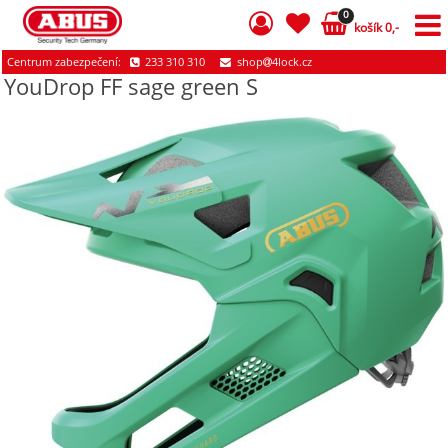
0
košík 0,-
Centrum zabezpečení:
233 310 310
shop
4lock.cz
YouDrop FF sage green S