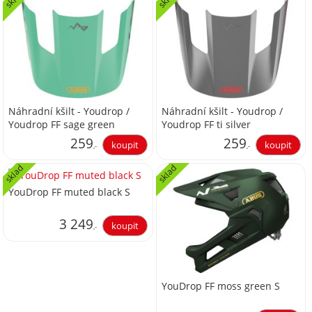
Náhradní kšilt - Youdrop /
Náhradní kšilt - Youdrop /
Youdrop FF sage green
Youdrop FF ti silver
259
259
,-
,-
sklad
sklad
214,05
214,05
YouDrop FF muted black S
3 249
,-
2 685,12
YouDrop FF moss green S