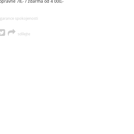
opravné 78,- / zdarma od 4 000,-
garance spokojenosti
sdílejte