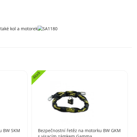
také kol a motorek
4lock
ku BW SKM
Bezpečnostní řetěz na motorku BW GKM
s visacím zámkem Gamma