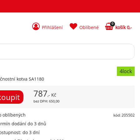
0
Přihlášení
Oblíbené
košík 0,-
4lock
čnostní kotva SA1180
787
,- Kč
bez DPH: 650,00
 oblíbených
kód: 205502
ermín dodání do 3 dnů
ostupnost: do 3 dní