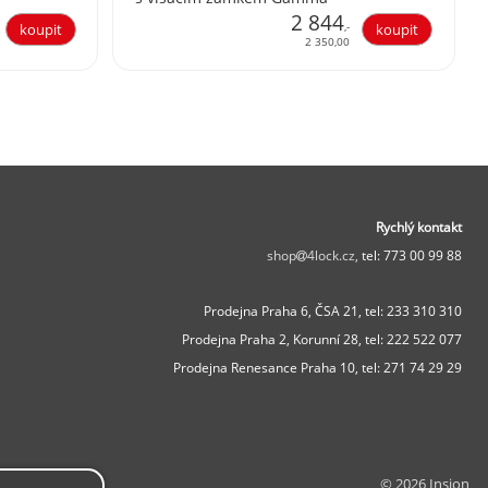
2 844
,-
2 350,00
Rychlý kontakt
shop
4lock.cz,
tel: 773 00 99 88
Prodejna Praha 6, ČSA 21,
tel: 233 310 310
Prodejna Praha 2, Korunní 28,
tel: 222 522 077
Prodejna Renesance Praha 10, tel:
271 74 29 29
© 2026 Insion