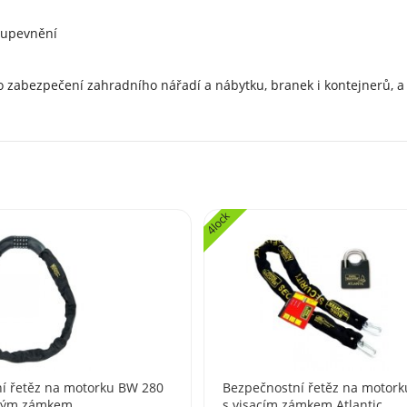
 upevnění
 zabezpečení zahradního nářadí a nábytku, branek i kontejnerů, a 
4lock
í řetěz na motorku BW 280
Bezpečnostní řetěz na motor
ovým zámkem
s visacím zámkem Atlantic