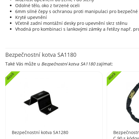
Odolné tělo, oko z tvrzené oceli
6mm silné čepy s ochranou proti manipulaci pro bezpečné
Kryté upevnění
Včetně zadní montážní desky pro upevnění skrz stěnu
Vhodná pro kombinaci s lankovými zámky a řetězy např. pro
Bezpečnostní kotva SA1180
Také Vás může u
Bezpečnostní kotva SA1180
zajímat:
4lock
4lock
Bezpečnostní kotva SA1280
Bezpečnostn
C 90 s kód