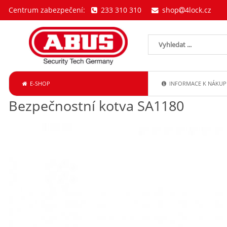
Centrum zabezpečení:
233 310 310
shop
4lock.cz
E-SHOP
INFORMACE K NÁKUP
Bezpečnostní kotva SA1180