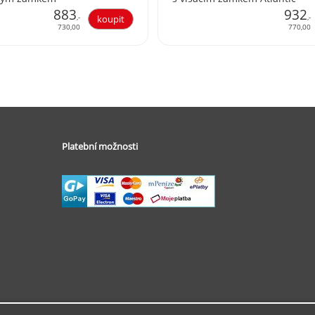
883
932
,-
,-
730,00
770,00
Platební možnosti