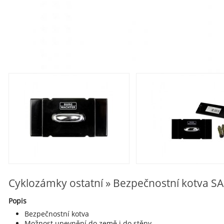
Cyklozámky ostatní » Bezpečnostní kotva S
Popis
Bezpečnostní kotva
Možnost upevnění do země i do stěny